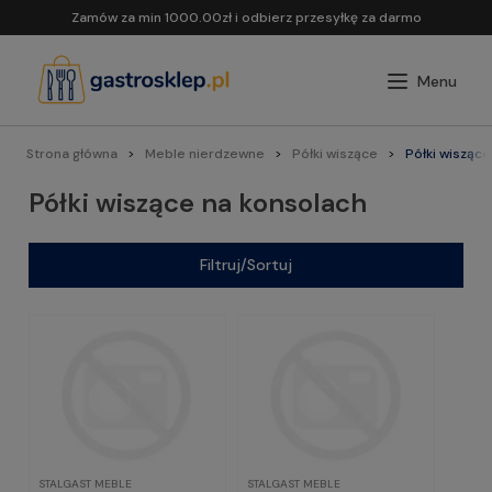
Zamów za min 1000.00zł i odbierz przesyłkę za darmo
Strona główna
Meble nierdzewne
Półki wiszące
Półki wiszące
Półki wiszące na konsolach
Filtruj/Sortuj
STALGAST MEBLE
STALGAST MEBLE