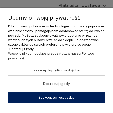
Płatności i dostawa
Informacje
Dbamy o Twoją prywatność
Pliki cookies i pokrewne im technologie umożliwiają poprawne
O nas
działanie strony i pomagają nam dostosować ofertę do Twoich
potrzeb. Możesz zaakceptować wykorzystanie przez nas
wszystkich tych plików i przejść do sklepu lub dostosować
użycie plików do swoich preferencji, wybierając opcję
"Dostosuj zgody".
©2026 Wszelkie Prawa Zastrzeżone | Gastrosklep |
Więcej o plikach cookies przeczytasz w naszej Polityce
Wyposażenie gastronomii, restauracji oraz barów
prywatności.
Szablon Master by
Ecommercy
Zaakceptuj tylko niezbędne
Dostosuj zgody
Pokaż pełną wersję strony
Zaakceptuj wszystkie
Sklep internetowy Shoper Premium