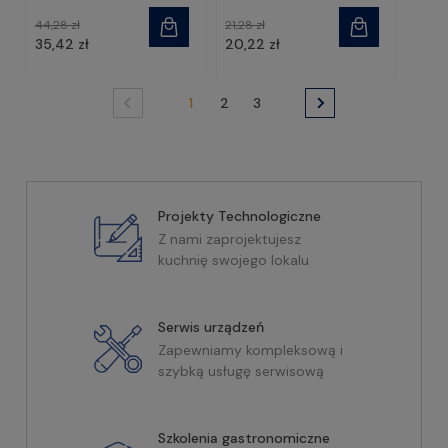
44,28 zł
21,28 zł
35,42 zł
20,22 zł
1
2
3
Projekty Technologiczne
Z nami zaprojektujesz
kuchnię swojego lokalu
Serwis urządzeń
Zapewniamy kompleksową i
szybką usługę serwisową
Szkolenia gastronomiczne