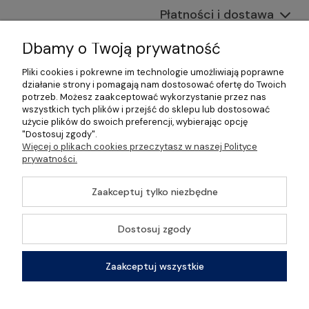
Płatności i dostawa
Informacje
Dbamy o Twoją prywatność
Pliki cookies i pokrewne im technologie umożliwiają poprawne
O nas
działanie strony i pomagają nam dostosować ofertę do Twoich
potrzeb. Możesz zaakceptować wykorzystanie przez nas
wszystkich tych plików i przejść do sklepu lub dostosować
użycie plików do swoich preferencji, wybierając opcję
"Dostosuj zgody".
©2026 Wszelkie Prawa Zastrzeżone | Gastrosklep |
Więcej o plikach cookies przeczytasz w naszej Polityce
Wyposażenie gastronomii, restauracji oraz barów
prywatności.
Szablon Master by
Ecommercy
Zaakceptuj tylko niezbędne
Dostosuj zgody
Pokaż pełną wersję strony
Zaakceptuj wszystkie
Sklep internetowy Shoper Premium