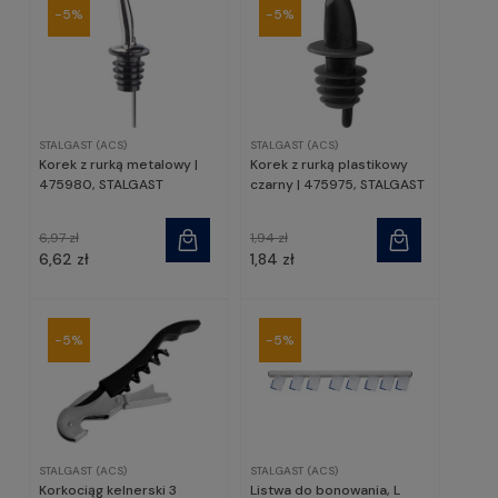
-5%
-5%
STALGAST (ACS)
STALGAST (ACS)
Korek z rurką metalowy |
Korek z rurką plastikowy
475980, STALGAST
czarny | 475975, STALGAST
6,97 zł
1,94 zł
6,62 zł
1,84 zł
-5%
-5%
STALGAST (ACS)
STALGAST (ACS)
Korkociąg kelnerski 3
Listwa do bonowania, L