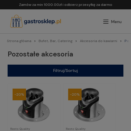
Zamów za min 1000.00zł i odbierz przesyłkę za darmo
Strona główna
Bufet, Bar, Catering
Akcesoria do kawiarni
Poz
Pozostałe akcesoria
Filtruj/Sortuj
-20%
-20%
Resto Quality
Resto Quality