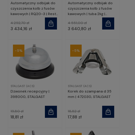
Automatyczny odbijak do
Automatyczny odbijak do
czyszczenia kolb z fusów
czyszczenia kolb z fusów
kawowych | RQ20-3 | Resto
kawowych | tuba 2kg |
Quality
RQ20-2 | Resto Quality
4 292,70 zł
4 551,00 zł
3 434,16 zł
3 640,80 zł
-5%
-5%
STALGAST (ACS)
STALGAST (ACS)
Dzwonek recepcyjny |
Korek do szampana d 35
398000, STALGAST
mm | 472030, STALGAST
19,80 zł
18,82 zł
18,81 zł
17,88 zł