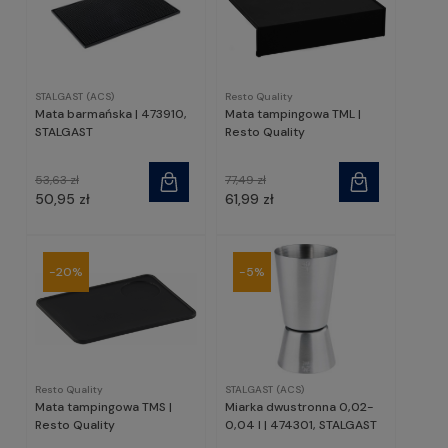
STALGAST (ACS)
Resto Quality
Mata barmańska | 473910,
Mata tampingowa TML |
STALGAST
Resto Quality
53,63 zł
77,49 zł
50,95 zł
61,99 zł
-20%
-5%
Resto Quality
STALGAST (ACS)
Mata tampingowa TMS |
Miarka dwustronna 0,02-
Resto Quality
0,04 l | 474301, STALGAST