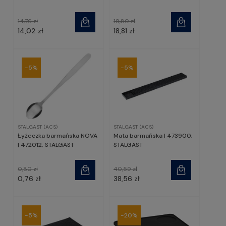
14,76 zł
19,80 zł
14,02 zł
18,81 zł
-5%
-5%
STALGAST (ACS)
STALGAST (ACS)
Łyżeczka barmańska NOVA
Mata barmańska | 473900,
| 472012, STALGAST
STALGAST
0,80 zł
40,59 zł
0,76 zł
38,56 zł
-5%
-20%