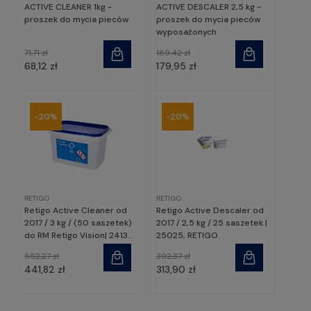
ACTIVE CLEANER 1kg -
ACTIVE DESCALER 2,5 kg -
proszek do mycia pieców
proszek do mycia pieców
wyposażonych
71,71 zł
189,42 zł
68,12 zł
179,95 zł
-20%
-20%
RETIGO
RETIGO
Retigo Active Cleaner od
Retigo Active Descaler od
2017 / 3 kg / (50 saszetek)
2017 / 2,5 kg / 25 saszetek |
do RM Retigo Vision| 24130,
25025, RETIGO
RETIGO
552,27 zł
392,37 zł
441,82 zł
313,90 zł