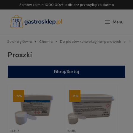
Zamów za min 1000.00zł i odbierz przesyłkę za darmo
Strona główna
Chemia
Do pieców konwekcyjno-parowych
My
Proszki
Filtruj/Sortuj
-5%
-5%
REMIX
REMIX