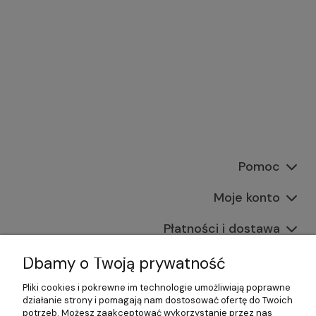
Pomoc
Moje konto
Płatności i dostawa
Informacje
Dbamy o Twoją prywatność
Pliki cookies i pokrewne im technologie umożliwiają poprawne
O nas
działanie strony i pomagają nam dostosować ofertę do Twoich
potrzeb. Możesz zaakceptować wykorzystanie przez nas