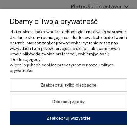
Płatności i dostawa
Informacje
Dbamy o Twoją prywatność
Pliki cookies i pokrewne im technologie umożliwiają poprawne
O nas
działanie strony i pomagają nam dostosować ofertę do Twoich
potrzeb. Możesz zaakceptować wykorzystanie przez nas
wszystkich tych plików i przejść do sklepu lub dostosować
użycie plików do swoich preferencji, wybierając opcję
"Dostosuj zgody".
©2026 Wszelkie Prawa Zastrzeżone | Gastrosklep |
Więcej o plikach cookies przeczytasz w naszej Polityce
Wyposażenie gastronomii, restauracji oraz barów
prywatności.
Szablon Master by
Ecommercy
Zaakceptuj tylko niezbędne
Dostosuj zgody
Pokaż pełną wersję strony
Zaakceptuj wszystkie
Sklep internetowy Shoper Premium