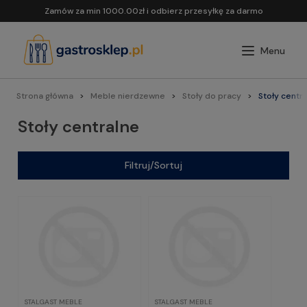
Zamów za min 1000.00zł i odbierz przesyłkę za darmo
Strona główna
Meble nierdzewne
Stoły do pracy
Stoły centr
Stoły centralne
Filtruj/Sortuj
STALGAST MEBLE
STALGAST MEBLE