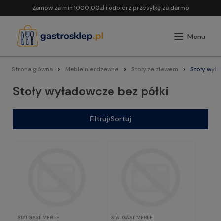
Zamów za min 1000.00zł i odbierz przesyłkę za darmo
Strona główna
Meble nierdzewne
Stoły ze zlewem
Stoły wyła
Stoły wyładowcze bez półki
Filtruj/Sortuj
STALGAST MEBLE
STALGAST MEBLE