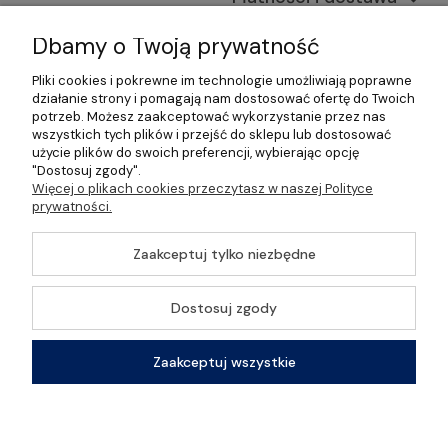
Informacje
Dbamy o Twoją prywatność
Pliki cookies i pokrewne im technologie umożliwiają poprawne
O nas
działanie strony i pomagają nam dostosować ofertę do Twoich
potrzeb. Możesz zaakceptować wykorzystanie przez nas
wszystkich tych plików i przejść do sklepu lub dostosować
użycie plików do swoich preferencji, wybierając opcję
"Dostosuj zgody".
©2026 Wszelkie Prawa Zastrzeżone | Gastrosklep |
Więcej o plikach cookies przeczytasz w naszej Polityce
Wyposażenie gastronomii, restauracji oraz barów
prywatności.
Szablon Master by
Ecommercy
Zaakceptuj tylko niezbędne
Dostosuj zgody
Pokaż pełną wersję strony
Zaakceptuj wszystkie
Sklep internetowy Shoper Premium