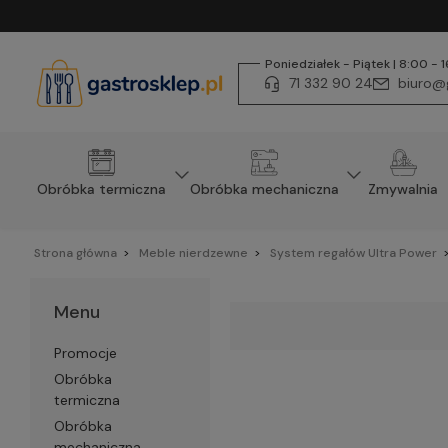
Poniedziałek - Piątek | 8:00 - 
71 332 90 24
biuro@g
Obróbka termiczna
Obróbka mechaniczna
Zmywalnia
Strona główna
Meble nierdzewne
System regałów Ultra Power
Menu
Promocje
Obróbka
termiczna
Obróbka
mechaniczna