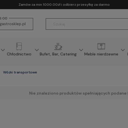
Zamów za min 1000.00zł i odbierz przesyłkę za darmo
16:00
astrosklep.pl
Chłodnictwo
Bufet, Bar, Catering
Meble nierdzewne
Wózki transportowe
Nie znaleziono produktów spełniających podane k