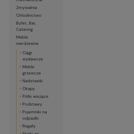
Zmywalnia
Chłodnictwo
Bufet, Bar,
Catering
Meble
nierdzewne
Ciągi
wydawcze
Meble
grzewcze
Nadstawki
Okapy
Półki wiszące
Podstawy
Pojemniki na
odpadki
Regały
Stoły ze