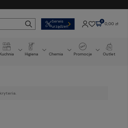
Serwis
0
0,00 zł
urządzeń
Kuchnia
Higiena
Chemia
Promocje
Outlet
ryteria.