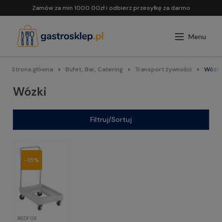
Zamów za min 1000.00zł i odbierz przesyłkę za darmo
Strona główna
Bufet, Bar, Catering
Transport żywności
Wózki
Wózki
Filtruj/Sortuj
-15%
REDFOX