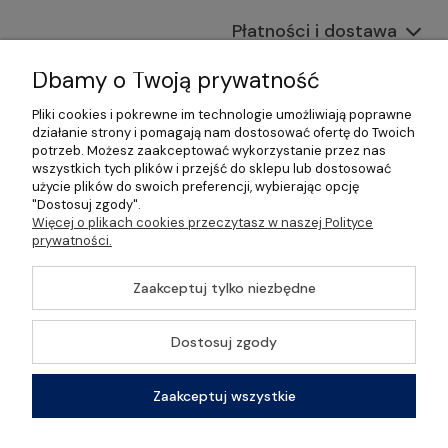
Płatności i dostawa
Informacje
Dbamy o Twoją prywatność
Pliki cookies i pokrewne im technologie umożliwiają poprawne
O nas
działanie strony i pomagają nam dostosować ofertę do Twoich
potrzeb. Możesz zaakceptować wykorzystanie przez nas
wszystkich tych plików i przejść do sklepu lub dostosować
użycie plików do swoich preferencji, wybierając opcję
"Dostosuj zgody".
©2026 Wszelkie Prawa Zastrzeżone | Gastrosklep |
Więcej o plikach cookies przeczytasz w naszej Polityce
Wyposażenie gastronomii, restauracji oraz barów
prywatności.
Szablon Master by
Ecommercy
Zaakceptuj tylko niezbędne
Dostosuj zgody
Pokaż pełną wersję strony
Zaakceptuj wszystkie
Sklep internetowy Shoper Premium