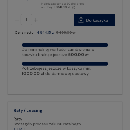
Najniższa cena z 30 dni przed
obniżką:
5 958,30 zł
Do koszyka
Cena netto:
4 844,15 zł
5 699,00 zł
Do minimalnej wartości zamówienia w
koszyku brakuje jeszcze
500.00 zł
.
Potrzebujesz jeszcze w koszyku min.
1000.00 zł
do darmowej dostawy.
Raty / Leasing
Raty
Szczegóły procesu zakupu ratalnego
TUTAJ