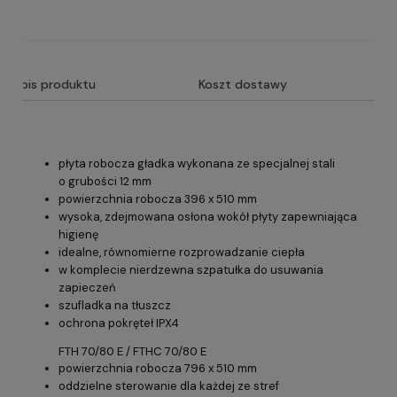
Opis produktu
Koszt dostawy
płyta robocza gładka wykonana ze specjalnej stali
o grubości 12 mm
powierzchnia robocza 396 x 510 mm
wysoka, zdejmowana osłona wokół płyty zapewniająca
higienę
idealne, równomierne rozprowadzanie ciepła
w komplecie nierdzewna szpatułka do usuwania
zapieczeń
szufladka na tłuszcz
ochrona pokręteł IPX4
FTH 70/80 E / FTHC 70/80 E
powierzchnia robocza 796 x 510 mm
oddzielne sterowanie dla każdej ze stref