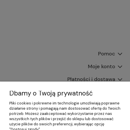
Pomoc
Moje konto
Płatności i dostawa
Informacje
Dbamy o Twoją prywatność
Pliki cookies i pokrewne im technologie umożliwiają poprawne
O nas
działanie strony i pomagają nam dostosować ofertę do Twoich
potrzeb. Możesz zaakceptować wykorzystanie przez nas
wszystkich tych plików i przejść do sklepu lub dostosować
użycie plików do swoich preferencji, wybierając opcję
"Dostosuj zgody".