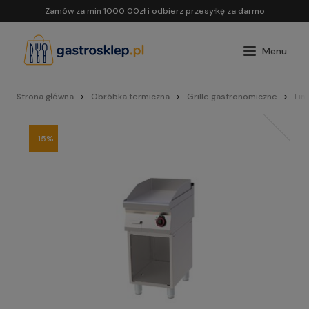
Zamów za min 1000.00zł i odbierz przesyłkę za darmo
Strona główna
Obróbka termiczna
Grille gastronomiczne
Lin
-15%