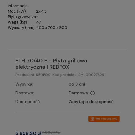
Informacje
Moc (kW)
2x 4,5
Płyta grzewcza
-
Waga (kg)
47
Wymiary (mm)
400 x 700 x 900
FTH 70/40 E - Płyta grillowa
elektryczna | REDFOX
Producent:
REDFOX
| Kod produktu:
RM_00027329
Wysyłka:
do 3 dni
Dostawa:
Darmowa
Dostępność:
Zapytaj o dostępność
7 009,77 zł
5 958,30 zł