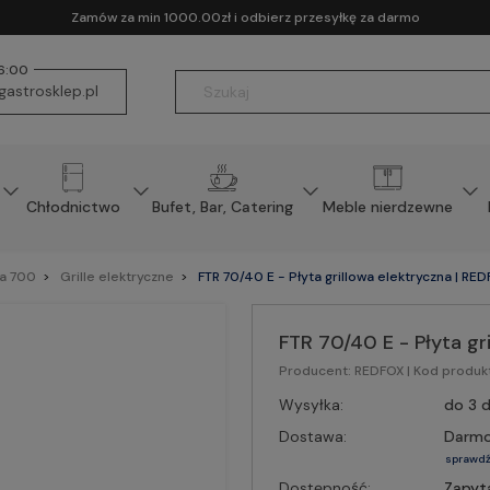
Zamów za min 1000.00zł i odbierz przesyłkę za darmo
16:00
astrosklep.pl
Chłodnictwo
Bufet, Bar, Catering
Meble nierdzewne
ia 700
Grille elektryczne
FTR 70/40 E - Płyta grillowa elektryczna | RE
FTR 70/40 E - Płyta gr
Producent:
REDFOX
| Kod produk
Wysyłka:
do 3 d
Dostawa:
Darm
sprawdź
Dostępność:
Zapyt