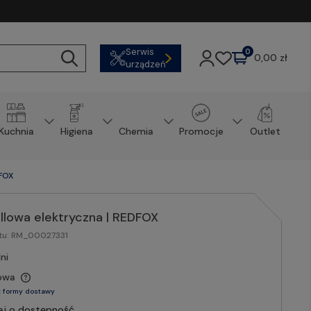
Serwis
0
0,00 zł
urządzeń
Kuchnia
Higiena
Chemia
Promocje
Outlet
DFOX
illowa elektryczna | REDFOX
tu:
RM_00027331
ni
owa
 formy dostawy
aj o dostępność