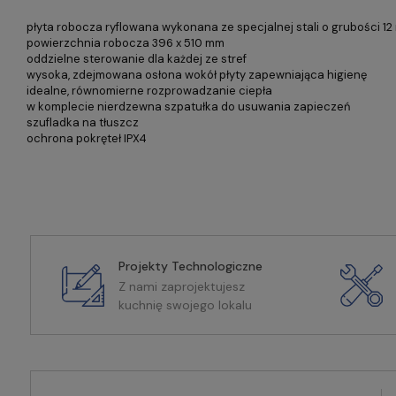
płyta robocza ryflowana wykonana ze specjalnej stali o grubości 1
powierzchnia robocza 396 x 510 mm
oddzielne sterowanie dla każdej ze stref
wysoka, zdejmowana osłona wokół płyty zapewniająca higienę
idealne, równomierne rozprowadzanie ciepła
w komplecie nierdzewna szpatułka do usuwania zapieczeń
szufladka na tłuszcz
ochrona pokręteł IPX4
Projekty Technologiczne
Z nami zaprojektujesz
kuchnię swojego lokalu