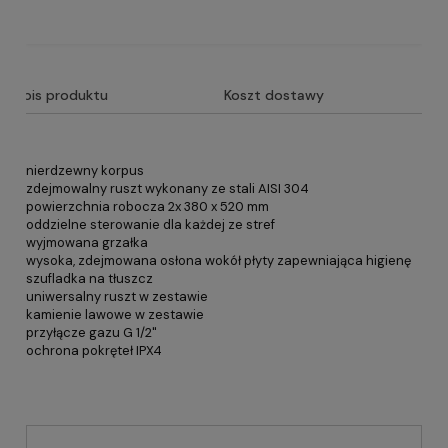
Opis produktu
Koszt dostawy
nierdzewny korpus
zdejmowalny ruszt wykonany ze stali AISI 304
powierzchnia robocza 2x 380 x 520 mm
oddzielne sterowanie dla każdej ze stref
wyjmowana grzałka
wysoka, zdejmowana osłona wokół płyty zapewniająca higienę
szufladka na tłuszcz
uniwersalny ruszt w zestawie
kamienie lawowe w zestawie
przyłącze gazu G 1/2"
ochrona pokręteł IPX4