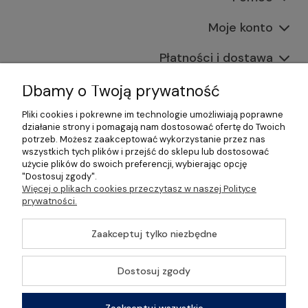
Moje konto
Płatności i dostawa
Informacje
Dbamy o Twoją prywatność
Pliki cookies i pokrewne im technologie umożliwiają poprawne
O nas
działanie strony i pomagają nam dostosować ofertę do Twoich
potrzeb. Możesz zaakceptować wykorzystanie przez nas
wszystkich tych plików i przejść do sklepu lub dostosować
użycie plików do swoich preferencji, wybierając opcję
"Dostosuj zgody".
©2026 Wszelkie Prawa Zastrzeżone | Gastrosklep |
Więcej o plikach cookies przeczytasz w naszej Polityce
Wyposażenie gastronomii, restauracji oraz barów
prywatności.
Szablon Master by
Ecommercy
Zaakceptuj tylko niezbędne
Dostosuj zgody
Pokaż pełną wersję strony