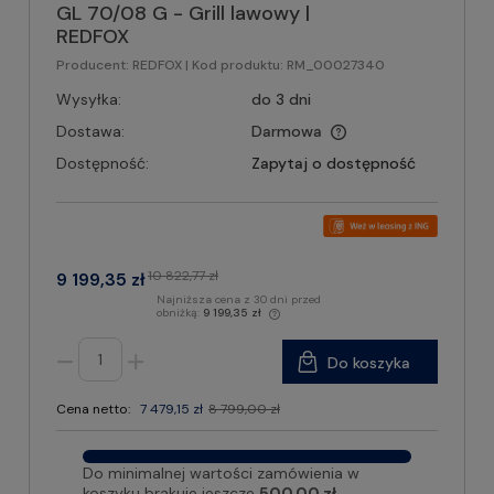
GL 70/08 G - Grill lawowy |
REDFOX
Producent:
REDFOX
| Kod produktu:
RM_00027340
Wysyłka:
do 3 dni
Dostawa:
Darmowa
Dostępność:
Zapytaj o dostępność
10 822,77 zł
9 199,35 zł
Najniższa cena z 30 dni przed
obniżką:
9 199,35 zł
Do koszyka
Cena netto:
7 479,15 zł
8 799,00 zł
Do minimalnej wartości zamówienia w
koszyku brakuje jeszcze
500.00 zł
.