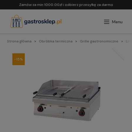
Zamów za min 1000.00zł i odbierz przesyłkę za darmo
Strona główna
Obróbka termiczna
Grille gastronomiczne
Lin
-15%