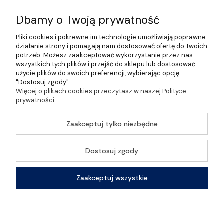
Informacje
Dbamy o Twoją prywatność
Pliki cookies i pokrewne im technologie umożliwiają poprawne
O nas
działanie strony i pomagają nam dostosować ofertę do Twoich
potrzeb. Możesz zaakceptować wykorzystanie przez nas
wszystkich tych plików i przejść do sklepu lub dostosować
użycie plików do swoich preferencji, wybierając opcję
"Dostosuj zgody".
©2026 Wszelkie Prawa Zastrzeżone | Gastrosklep |
Więcej o plikach cookies przeczytasz w naszej Polityce
Wyposażenie gastronomii, restauracji oraz barów
prywatności.
Szablon Master by
Ecommercy
Zaakceptuj tylko niezbędne
Dostosuj zgody
Pokaż pełną wersję strony
Zaakceptuj wszystkie
Sklep internetowy Shoper Premium