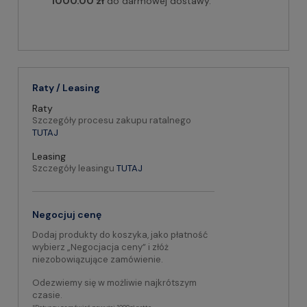
1000.00 zł
do darmowej dostawy.
Raty / Leasing
Raty
Szczegóły procesu zakupu ratalnego
TUTAJ
Leasing
Szczegóły leasingu
TUTAJ
Negocjuj cenę
Dodaj produkty do koszyka, jako płatność
wybierz „Negocjacja ceny” i złóż
niezobowiązujące zamówienie.
Odezwiemy się w możliwie najkrótszym
czasie.