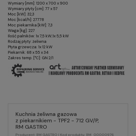
Wymiary [mm]: 1200 x 700 x 900
Wymiary płyty [cm]: 77 x 57
Moc [kW]: 32,3
Moc [kcal/h]: 27778
Moc piekarnika [kW]: 7,3
Waga [kg]: 227
Ilość palników: 1x 7,5 kW;1x 5,5 kW
Rodzaj płyty: żeliwna
Płyta grzewcza: 1x 12 kW
Piekarnik: 68 x 55 x 34
Zakres temp. [°C]: GN 2/1
Kuchnia żeliwna gazowa
z piekarnikiem - TPF2 - 712 GV/P,
RM GASTRO
Producent:
RM GASTRO
| Kod produktu:
RM_00000976