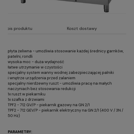
Opis produktu
Koszt dostawy
płyta żeliwna - umożliwia stosowanie każdej średnicy garnków,
patelni, rondli
wysoka moc - duża wydajność
łatwe utrzymanie w czystości
specjalny system wanny wodnej zabezpieczającej palniki
i wnętrze urządzenia przed zalaniem
specjalny nierdzewny ruszt - umożliwia pracę na małych
naczyniach bez stosowania redukcji
1x ruszt w piekarniku
1x szafka z drzwiami
TPF2 - 712 GV/P - piekarnik gazowy na GN 2/1
TPF2 - 712 GEV/P - piekarnik elektryczny na GN 2/1 (400 V / 3N /
50 Hz)
PARAMETRY: