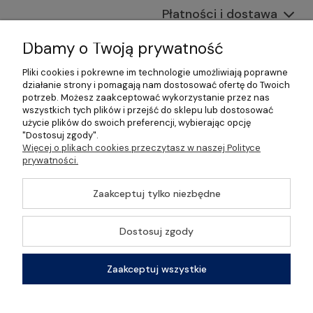
Płatności i dostawa
Informacje
Dbamy o Twoją prywatność
Pliki cookies i pokrewne im technologie umożliwiają poprawne
O nas
działanie strony i pomagają nam dostosować ofertę do Twoich
potrzeb. Możesz zaakceptować wykorzystanie przez nas
wszystkich tych plików i przejść do sklepu lub dostosować
użycie plików do swoich preferencji, wybierając opcję
"Dostosuj zgody".
©2026 Wszelkie Prawa Zastrzeżone | Gastrosklep |
Więcej o plikach cookies przeczytasz w naszej Polityce
Wyposażenie gastronomii, restauracji oraz barów
prywatności.
Szablon Master by
Ecommercy
Zaakceptuj tylko niezbędne
Dostosuj zgody
Pokaż pełną wersję strony
Zaakceptuj wszystkie
Sklep internetowy Shoper Premium