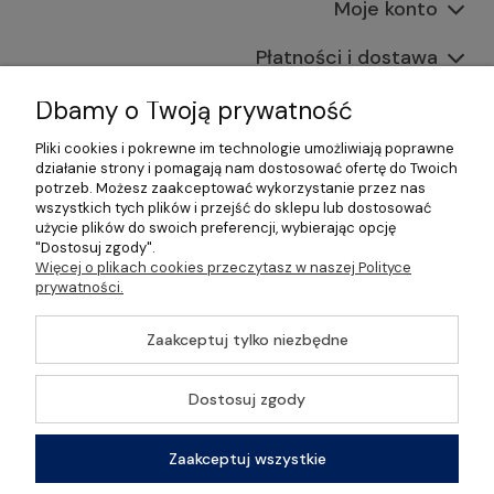
Moje konto
Płatności i dostawa
Informacje
Dbamy o Twoją prywatność
Pliki cookies i pokrewne im technologie umożliwiają poprawne
O nas
działanie strony i pomagają nam dostosować ofertę do Twoich
potrzeb. Możesz zaakceptować wykorzystanie przez nas
wszystkich tych plików i przejść do sklepu lub dostosować
użycie plików do swoich preferencji, wybierając opcję
"Dostosuj zgody".
©2026 Wszelkie Prawa Zastrzeżone | Gastrosklep |
Więcej o plikach cookies przeczytasz w naszej Polityce
Wyposażenie gastronomii, restauracji oraz barów
prywatności.
Szablon Master by
Ecommercy
Zaakceptuj tylko niezbędne
Dostosuj zgody
Pokaż pełną wersję strony
Zaakceptuj wszystkie
Sklep internetowy Shoper Premium