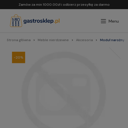
Zamów za min 1000.00zł i odbierz przesyłkę za darmo
Strona główna
Meble nierdzewne
Akcesoria
Moduł narożny 5
-20%