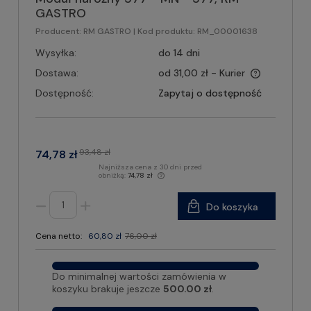
GASTRO
Producent:
RM GASTRO
| Kod produktu:
RM_00001638
Wysyłka:
do 14 dni
Dostawa:
od 31,00 zł
- Kurier
Dostępność:
Zapytaj o dostępność
93,48 zł
74,78 zł
Najniższa cena z 30 dni przed
obniżką:
74,78 zł
Do koszyka
Cena netto:
60,80 zł
76,00 zł
Do minimalnej wartości zamówienia w
koszyku brakuje jeszcze
500.00 zł
.