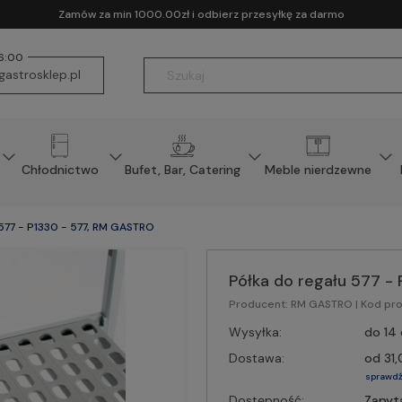
Zamów za min 1000.00zł i odbierz przesyłkę za darmo
16:00
astrosklep.pl
Chłodnictwo
Bufet, Bar, Catering
Meble nierdzewne
 577 - P1330 - 577, RM GASTRO
Półka do regału 577 -
Producent:
RM GASTRO
| Kod pr
Wysyłka:
do 14 
Dostawa:
od 31,
sprawdź
Dostępność:
Zapyt