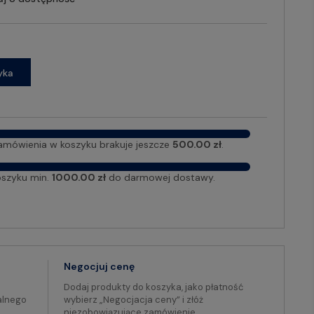
yka
amówienia w koszyku brakuje jeszcze
500.00 zł
.
oszyku min.
1000.00 zł
do darmowej dostawy.
Negocjuj cenę
Dodaj produkty do koszyka, jako płatność
alnego
wybierz „Negocjacja ceny” i złóż
niezobowiązujące zamówienie.