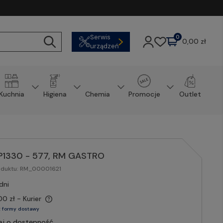
Serwis
0
0,00 zł
urządzeń
Kuchnia
Higiena
Chemia
Promocje
Outlet
 P1330 - 577, RM GASTRO
oduktu:
RM_00001621
dni
00 zł
- Kurier
 formy dostawy
aj o dostępność