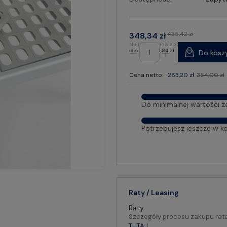
435,42 zł
348,34 zł
Najniższa cena z 30 dni przed
obniżką:
348,34 zł
Do kosz
Cena netto:
283,20 zł
354,00 zł
Do minimalnej wartości z
Potrzebujesz jeszcze w k
Raty / Leasing
Raty
Szczegóły procesu zakupu rat
TUTAJ