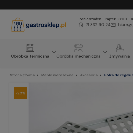
Poniedziałek - Piątek | 8:00 - 
71 332 90 24
biuro@g
Obróbka termiczna
Obróbka mechaniczna
Zmywalnia
Strona główna
Meble nierdzewne
Akcesoria
Półka do regału
-20%