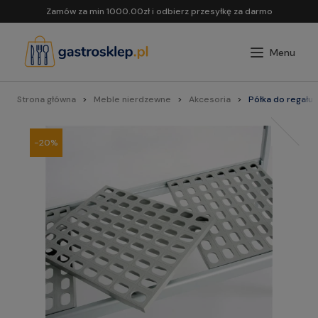
Zamów za min 1000.00zł i odbierz przesyłkę za darmo
Strona główna
Meble nierdzewne
Akcesoria
Półka do regału 
-20%