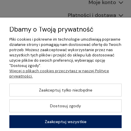
Moje konto
Płatności i dostawa
Informacje
Dbamy o Twoją prywatność
Pliki cookies i pokrewne im technologie umożliwiają poprawne
O nas
działanie strony i pomagają nam dostosować ofertę do Twoich
potrzeb. Możesz zaakceptować wykorzystanie przez nas
wszystkich tych plików i przejść do sklepu lub dostosować
użycie plików do swoich preferencji, wybierając opcję
"Dostosuj zgody".
©2026 Wszelkie Prawa Zastrzeżone | Gastrosklep |
Więcej o plikach cookies przeczytasz w naszej Polityce
Wyposażenie gastronomii, restauracji oraz barów
prywatności.
Szablon Master by
Ecommercy
Zaakceptuj tylko niezbędne
Dostosuj zgody
Pokaż pełną wersję strony
Zaakceptuj wszystkie
Sklep internetowy Shoper Premium