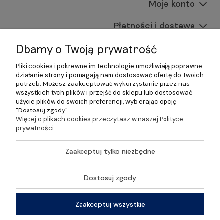
Moje konto
Płatności i dostawa
Informacje
Dbamy o Twoją prywatność
Pliki cookies i pokrewne im technologie umożliwiają poprawne
O nas
działanie strony i pomagają nam dostosować ofertę do Twoich
potrzeb. Możesz zaakceptować wykorzystanie przez nas
wszystkich tych plików i przejść do sklepu lub dostosować
użycie plików do swoich preferencji, wybierając opcję
"Dostosuj zgody".
©2026 Wszelkie Prawa Zastrzeżone | Gastrosklep |
Więcej o plikach cookies przeczytasz w naszej Polityce
Wyposażenie gastronomii, restauracji oraz barów
prywatności.
Szablon Master by
Ecommercy
Zaakceptuj tylko niezbędne
Dostosuj zgody
Pokaż pełną wersję strony
Zaakceptuj wszystkie
Sklep internetowy Shoper Premium