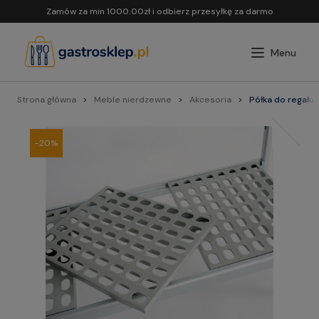
Zamów za min 1000.00zł i odbierz przesyłkę za darmo
Strona główna
Meble nierdzewne
Akcesoria
Półka do regału
-20%