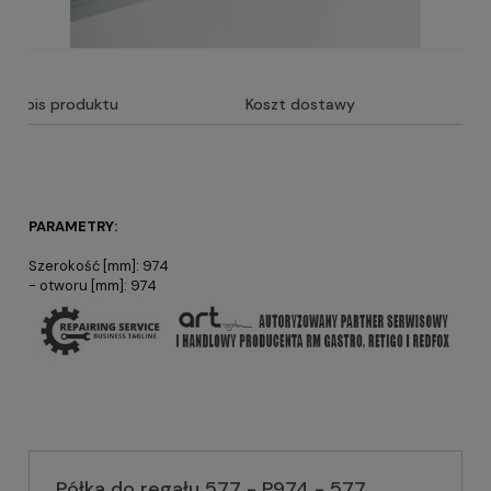
Opis produktu
Koszt dostawy
PARAMETRY:
Szerokość [mm]: 974
- otworu [mm]: 974
Półka do regału 577 - P974 - 577,