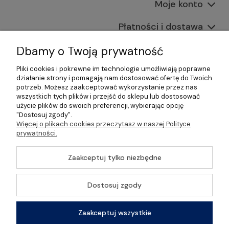
Moje konto
Płatności i dostawa
Informacje
Dbamy o Twoją prywatność
Pliki cookies i pokrewne im technologie umożliwiają poprawne
O nas
działanie strony i pomagają nam dostosować ofertę do Twoich
potrzeb. Możesz zaakceptować wykorzystanie przez nas
wszystkich tych plików i przejść do sklepu lub dostosować
użycie plików do swoich preferencji, wybierając opcję
"Dostosuj zgody".
©2026 Wszelkie Prawa Zastrzeżone | Gastrosklep |
Więcej o plikach cookies przeczytasz w naszej Polityce
Wyposażenie gastronomii, restauracji oraz barów
prywatności.
Szablon Master by
Ecommercy
Zaakceptuj tylko niezbędne
Dostosuj zgody
Pokaż pełną wersję strony
Zaakceptuj wszystkie
Sklep internetowy Shoper Premium