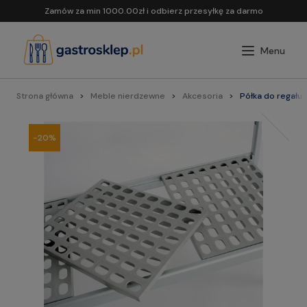
Zamów za min 1000.00zł i odbierz przesyłkę za darmo
Strona główna
Meble nierdzewne
Akcesoria
Półka do regału
-20%