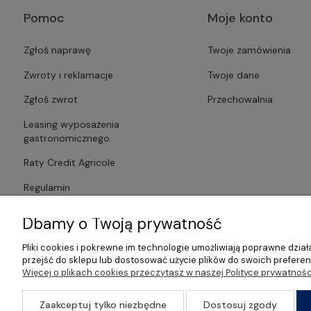
Pomoc
Moje konto
Zgłoś naprawę
Twoje zamówienia
Zwroty i reklamacje
Twoje dane
Zgłoś zwrot
Przechowalnia
Leasing wyposażenia
gastronomicznego
Raty Credit Agricole
Regulamin
Polityka prywatności
Dbamy o Twoją prywatność
Pliki cookies i pokrewne im technologie umożliwiają poprawne dzi
przejść do sklepu lub dostosować użycie plików do swoich preferenc
Więcej o plikach cookies przeczytasz w naszej Polityce prywatnośc
©2026 Wszelkie Prawa Zastrzeżone | Gastrosklep | Wyposażenie ga
Zaakceptuj tylko niezbędne
Dostosuj zgody