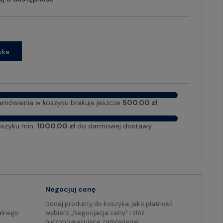
yka
amówienia w koszyku brakuje jeszcze
500.00 zł
.
oszyku min.
1000.00 zł
do darmowej dostawy.
Negocjuj cenę
Dodaj produkty do koszyka, jako płatność
alnego
wybierz „Negocjacja ceny” i złóż
niezobowiązujące zamówienie.