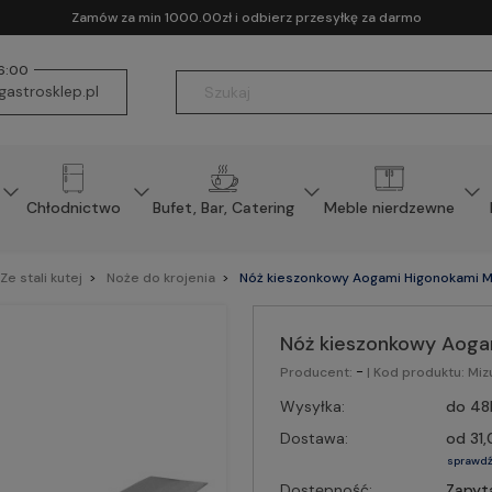
Zamów za min 1000.00zł i odbierz przesyłkę za darmo
16:00
astrosklep.pl
Chłodnictwo
Bufet, Bar, Catering
Meble nierdzewne
Ze stali kutej
Noże do krojenia
Nóż kieszonkowy Aogami Higonokami M
Nóż kieszonkowy Aoga
-
Producent:
| Kod produktu:
Miz
Wysyłka:
do 48
Dostawa:
od 31,
sprawdź
Dostępność:
Zapyt