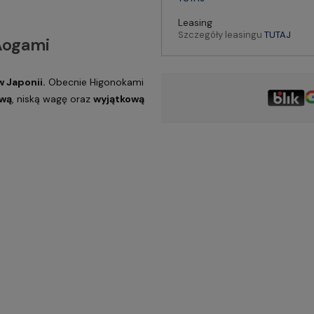
Leasing
Szczegóły leasingu
TUTAJ
Aogami
 Japonii.
Obecnie Higonokami
wą
, niską wagę oraz
wyjątkową