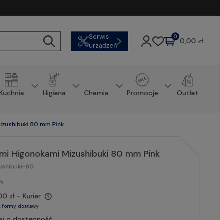
Serwis
0
0,00 zł
urządzeń
Kuchnia
Higiena
Chemia
Promocje
Outlet
izushibuki 80 mm Pink
mi Higonokami Mizushibuki 80 mm Pink
ushibuki-80
h
00 zł
- Kurier
 formy dostawy
aj o dostępność