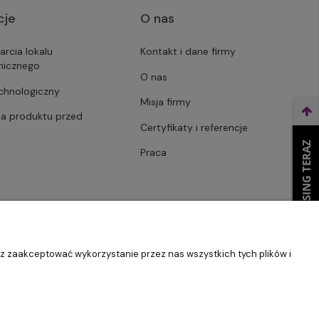
cje
O nas
arcia lokalu
Kontakt i dane firmy
micznego
O nas
echnologiczny
Misja firmy
ja produktu przed
Certyfikaty i referencje
WEŹ LEASING TERAZ
Praca
sz zaakceptować wykorzystanie przez nas wszystkich tych plików i
Szablon Master by
Ecommercy