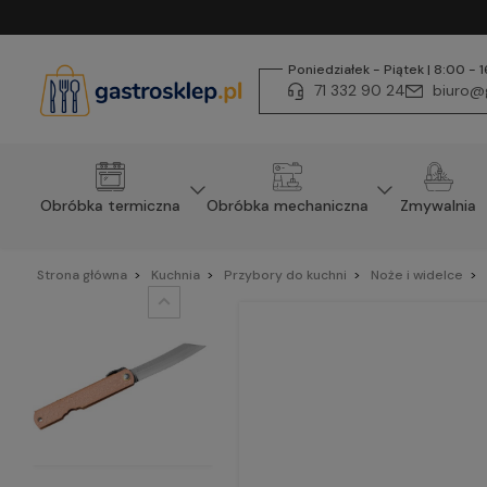
Poniedziałek - Piątek | 8:00 - 
71 332 90 24
biuro@g
Obróbka termiczna
Obróbka mechaniczna
Zmywalnia
Strona główna
Kuchnia
Przybory do kuchni
Noże i widelce