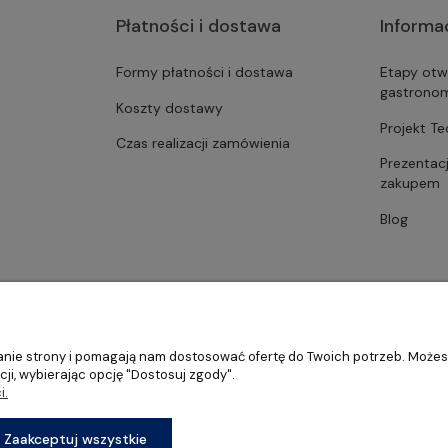
Płatności i dostawa
Informa
Formy płatności i dostawa
Etapy otw
gastrono
Koszty dostawy
Projekt T
Czas realizacji zamówienia
Prezentac
zakupem
Blog
ałanie strony i pomagają nam dostosować ofertę do Twoich potrzeb. Może
ji, wybierając opcję "Dostosuj zgody".
i.
stronomii, restauracji oraz barów
Sklep internetowy Shoper Premium
Zaakceptuj wszystkie