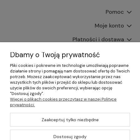
Pomoc
Moje konto
Płatności i dostawa
Informacje
Dbamy o Twoją prywatność
Pliki cookies i pokrewne im technologie umożliwiają poprawne
O nas
działanie strony i pomagają nam dostosować ofertę do Twoich
potrzeb. Możesz zaakceptować wykorzystanie przez nas
wszystkich tych plików i przejść do sklepu lub dostosować
użycie plików do swoich preferencji, wybierając opcję
"Dostosuj zgody".
©2026 Wszelkie Prawa Zastrzeżone | Gastrosklep |
Więcej o plikach cookies przeczytasz w naszej Polityce
Wyposażenie gastronomii, restauracji oraz barów
prywatności.
Szablon Master by
Ecommercy
Zaakceptuj tylko niezbędne
Dostosuj zgody