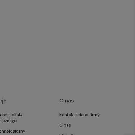
cje
O nas
arcia lokalu
Kontakt i dane firmy
micznego
O nas
echnologiczny