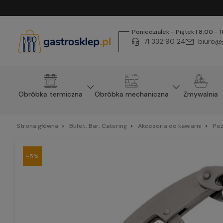
Poniedziałek - Piątek | 8:00 - 
71 332 90 24
biuro@g
Obróbka termiczna
Obróbka mechaniczna
Zmywalnia
Strona główna
Bufet, Bar, Catering
Akcesoria do kawiarni
Poz
-5%