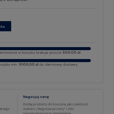
yka
amówienia w koszyku brakuje jeszcze
500.00 zł
.
oszyku min.
1000.00 zł
do darmowej dostawy.
Negocjuj cenę
Dodaj produkty do koszyka, jako płatność
alnego
wybierz „Negocjacja ceny” i złóż
niezobowiązujące zamówienie.