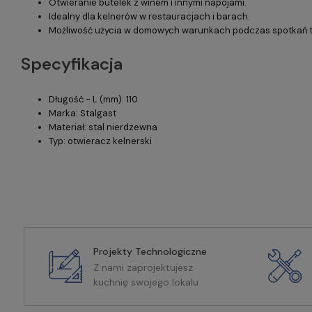
Otwieranie butelek z winem i innymi napojami.
Idealny dla kelnerów w restauracjach i barach.
Możliwość użycia w domowych warunkach podczas spotkań t
Specyfikacja
Długość - L (mm): 110
Marka: Stalgast
Materiał: stal nierdzewna
Typ: otwieracz kelnerski
Projekty Technologiczne
Z nami zaprojektujesz
kuchnię swojego lokalu