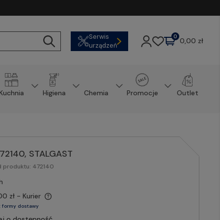
Serwis
0
0,00 zł
urządzeń
Kuchnia
Higiena
Chemia
Promocje
Outlet
 472140, STALGAST
d produktu:
472140
h
00 zł
- Kurier
 formy dostawy
aj o dostępność