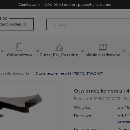
Zamów za min 1000.00zł i odbierz przesyłkę za darmo
16:00
astrosklep.pl
Chłodnictwo
Bufet, Bar, Catering
Meble nierdzewne
ostałe akcesoria
Otwieracz kelnerski | 472140, STALGAST
Otwieracz kelnerski |
Producent:
STALGAST (ACS)
| Ko
Wysyłka:
do 48
Dostawa:
od 31,
sprawdź
Dostępność:
Zapyt