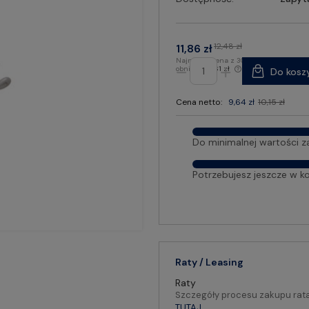
12,48 zł
11,86 zł
Najniższa cena z 30 dni przed
obniżką:
10,61 zł
Do kosz
Cena netto:
9,64 zł
10,15 zł
Do minimalnej wartości z
Potrzebujesz jeszcze w k
Raty / Leasing
Raty
Szczegóły procesu zakupu rat
TUTAJ