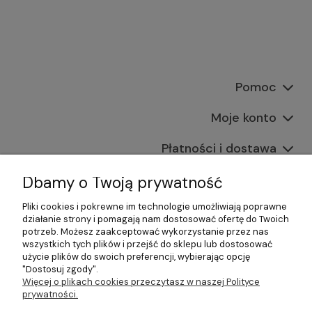
Pomoc
Moje konto
Płatności i dostawa
Informacje
Dbamy o Twoją prywatność
Pliki cookies i pokrewne im technologie umożliwiają poprawne
O nas
działanie strony i pomagają nam dostosować ofertę do Twoich
potrzeb. Możesz zaakceptować wykorzystanie przez nas
wszystkich tych plików i przejść do sklepu lub dostosować
użycie plików do swoich preferencji, wybierając opcję
"Dostosuj zgody".
©2026 Wszelkie Prawa Zastrzeżone | Gastrosklep |
Więcej o plikach cookies przeczytasz w naszej Polityce
Wyposażenie gastronomii, restauracji oraz barów
prywatności.