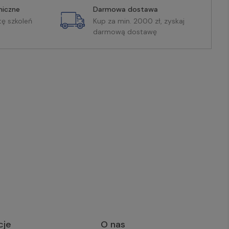
miczne
Darmowa dostawa
tę szkoleń
Kup za min. 2000 zł, zyskaj
darmową dostawę
cje
O nas