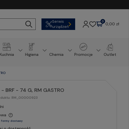
Serwis
0
0,00 zł
urządzeń
Kuchnia
Higiena
Chemia
Promocje
Outlet
STRO
na - BRF - 74 G, RM GASTRO
oduktu:
RM_00000923
ni
owa
 formy dostawy
aj o dostępność