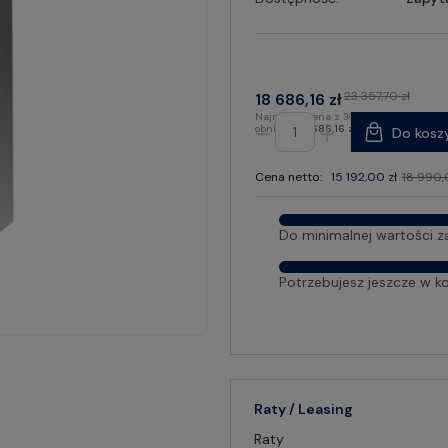
23 357,70 zł
18 686,16 zł
Najniższa cena z 30 dni przed
obniżką:
18 686,16 zł
Do kosz
Cena netto:
15 192,00 zł
18 990,
Do minimalnej wartości z
Potrzebujesz jeszcze w k
Raty / Leasing
Raty