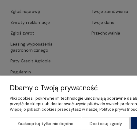
Zgłoś naprawę
Twoje zamówienia
Zwroty i reklamacje
Twoje dane
Zgłoś zwrot
Przechowalnia
Leasing wyposażenia
gastronomicznego
Raty Credit Agricole
Regulamin
Polityka prywatności
Dbamy o Twoją prywatność
Pliki cookies i pokrewne im technologie umożliwiają poprawne dzi
przejść do sklepu lub dostosować użycie plików do swoich preferenc
Więcej o plikach cookies przeczytasz w naszej Polityce prywatnośc
©2026 Wszelkie Prawa Zastrzeżone | Gastrosklep | Wyposażenie ga
Zaakceptuj tylko niezbędne
Dostosuj zgody