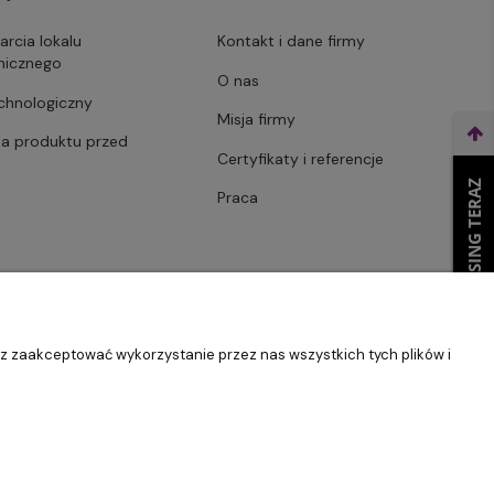
arcia lokalu
Kontakt i dane firmy
micznego
O nas
echnologiczny
Misja firmy
ja produktu przed
Certyfikaty i referencje
WEŹ LEASING TERAZ
Praca
sz zaakceptować wykorzystanie przez nas wszystkich tych plików i
Szablon Master by
Ecommercy