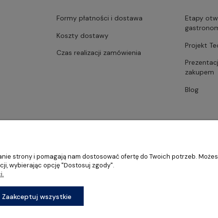
Formy płatności i dostawa
Etapy otw
gastrono
Koszty dostawy
Projekt T
Czas realizacji zamówienia
Prezentac
zakupem
Blog
ałanie strony i pomagają nam dostosować ofertę do Twoich potrzeb. Może
ji, wybierając opcję "Dostosuj zgody".
i.
stronomii, restauracji oraz barów
Sklep internetowy Shoper Premium
Zaakceptuj wszystkie