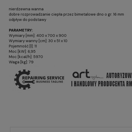
nierdzewna wanna
dobre rozprowadzanie ciepła przez bimetalowe dno o gr. 16 mm
odpływ do podstawy
PARAMETRY:
Wymiary [mm]: 400 x 700 x 900
Wymiary wanny [cm]: 30 x 51 x 10
Pojemność [l]: 11
Moc [kW]: 6,95
Moc [kcal/h]: 5970
Waga [kg]: 79