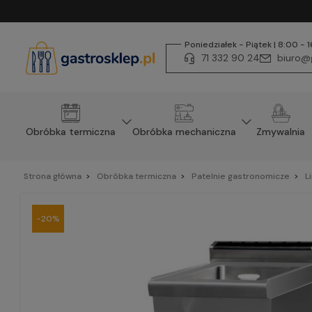
Poniedziałek - Piątek | 8:00 - 
71 332 90 24
biuro@g
Obróbka termiczna
Obróbka mechaniczna
Zmywalnia
Strona główna
Obróbka termiczna
Patelnie gastronomicze
L
-20%