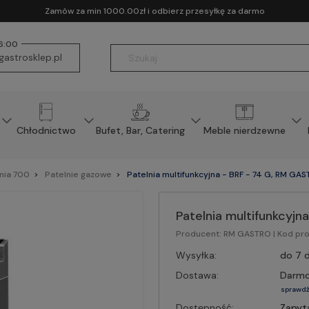
Zamów za min 1000.00zł i odbierz przesyłkę za darmo
16:00
astrosklep.pl
Chłodnictwo
Bufet, Bar, Catering
Meble nierdzewne
inia 700
Patelnie gazowe
Patelnia multifunkcyjna - BRF - 74 G, RM GA
Patelnia multifunkcyj
Producent:
RM GASTRO
| Kod pr
Wysyłka:
do 7 d
Dostawa:
Darm
sprawdź
Dostępność:
Zapyt