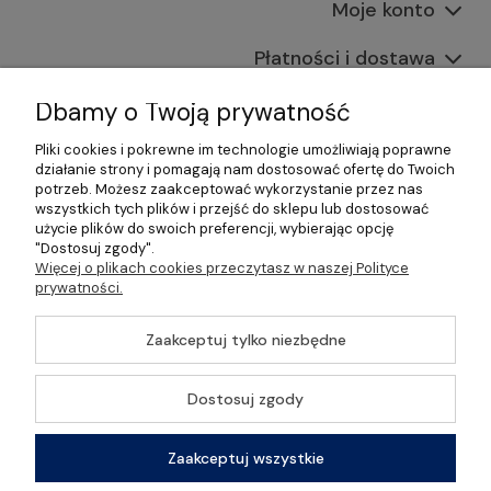
Moje konto
Płatności i dostawa
Informacje
Dbamy o Twoją prywatność
Pliki cookies i pokrewne im technologie umożliwiają poprawne
O nas
działanie strony i pomagają nam dostosować ofertę do Twoich
potrzeb. Możesz zaakceptować wykorzystanie przez nas
wszystkich tych plików i przejść do sklepu lub dostosować
użycie plików do swoich preferencji, wybierając opcję
"Dostosuj zgody".
©2026 Wszelkie Prawa Zastrzeżone | Gastrosklep |
Więcej o plikach cookies przeczytasz w naszej Polityce
Wyposażenie gastronomii, restauracji oraz barów
prywatności.
Szablon Master by
Ecommercy
Zaakceptuj tylko niezbędne
Dostosuj zgody
Pokaż pełną wersję strony
Zaakceptuj wszystkie
Sklep internetowy Shoper Premium