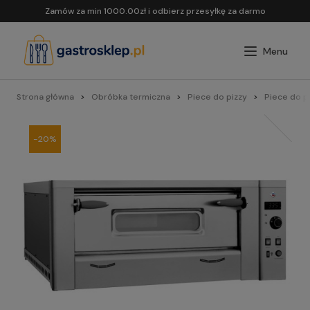
Zamów za min 1000.00zł i odbierz przesyłkę za darmo
Strona główna
Obróbka termiczna
Piece do pizzy
Piece do 
-20%