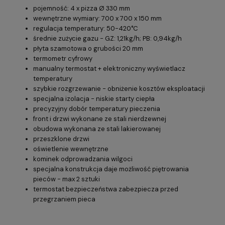
pojemność: 4 x pizza Ø 330 mm
wewnętrzne wymiary: 700 x 700 x 150 mm
regulacja temperatury: 50-420°C
średnie zużycie gazu - GZ: 1,21kg/h; PB: 0,94kg/h
płyta szamotowa o grubości 20 mm
termometr cyfrowy
manualny termostat + elektroniczny wyświetlacz
temperatury
szybkie rozgrzewanie - obniżenie kosztów eksploatacji
specjalna izolacja - niskie starty ciepła
precyzyjny dobór temperatury pieczenia
front i drzwi wykonane ze stali nierdzewnej
obudowa wykonana ze stali lakierowanej
przeszklone drzwi
oświetlenie wewnętrzne
kominek odprowadzania wilgoci
specjalna konstrukcja daje możliwość piętrowania
pieców - max 2 sztuki
termostat bezpieczeństwa zabezpiecza przed
przegrzaniem pieca