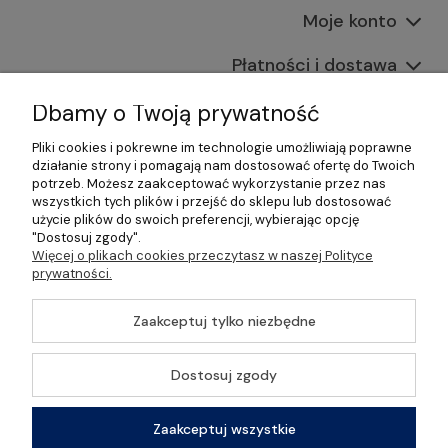
Moje konto
Płatności i dostawa
Informacje
Dbamy o Twoją prywatność
Pliki cookies i pokrewne im technologie umożliwiają poprawne
O nas
działanie strony i pomagają nam dostosować ofertę do Twoich
potrzeb. Możesz zaakceptować wykorzystanie przez nas
wszystkich tych plików i przejść do sklepu lub dostosować
użycie plików do swoich preferencji, wybierając opcję
"Dostosuj zgody".
©2026 Wszelkie Prawa Zastrzeżone | Gastrosklep |
Więcej o plikach cookies przeczytasz w naszej Polityce
Wyposażenie gastronomii, restauracji oraz barów
prywatności.
Szablon Master by
Ecommercy
Zaakceptuj tylko niezbędne
Dostosuj zgody
Pokaż pełną wersję strony
Zaakceptuj wszystkie
Sklep internetowy Shoper Premium