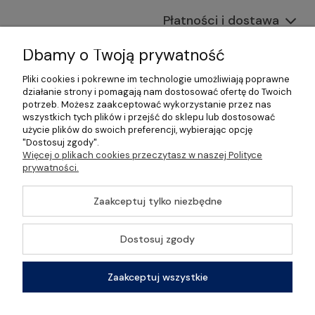
Płatności i dostawa
Informacje
Dbamy o Twoją prywatność
Pliki cookies i pokrewne im technologie umożliwiają poprawne
O nas
działanie strony i pomagają nam dostosować ofertę do Twoich
potrzeb. Możesz zaakceptować wykorzystanie przez nas
wszystkich tych plików i przejść do sklepu lub dostosować
użycie plików do swoich preferencji, wybierając opcję
"Dostosuj zgody".
©2026 Wszelkie Prawa Zastrzeżone | Gastrosklep |
Więcej o plikach cookies przeczytasz w naszej Polityce
Wyposażenie gastronomii, restauracji oraz barów
prywatności.
Szablon Master by
Ecommercy
Zaakceptuj tylko niezbędne
Dostosuj zgody
Pokaż pełną wersję strony
Zaakceptuj wszystkie
Sklep internetowy Shoper Premium