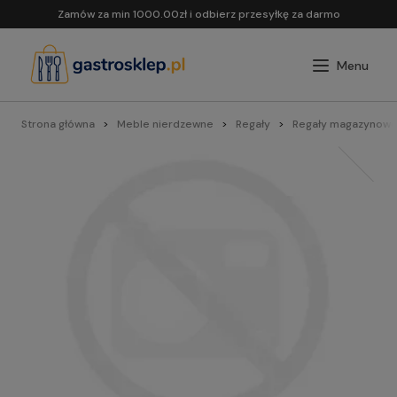
Zamów za min 1000.00zł i odbierz przesyłkę za darmo
Strona główna
Meble nierdzewne
Regały
Regały magazynowe