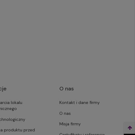
cje
O nas
arcia lokalu
Kontakt i dane firmy
micznego
O nas
echnologiczny
Misja firmy
ja produktu przed
Certyfikaty i referencje