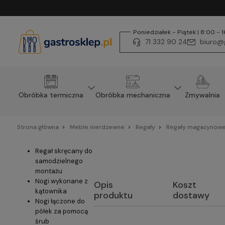
Poniedziałek - Piątek | 8:00 - 
71 332 90 24
biuro@g
Obróbka termiczna
Obróbka mechaniczna
Zmywalnia
Strona główna
Meble nierdzewne
Regały
Regały magazynowe
Regał skręcany do
samodzielnego
montażu
Nogi wykonane z
Opis
Koszt
kątownika
produktu
dostawy
Nogi łączone do
półek za pomocą
śrub