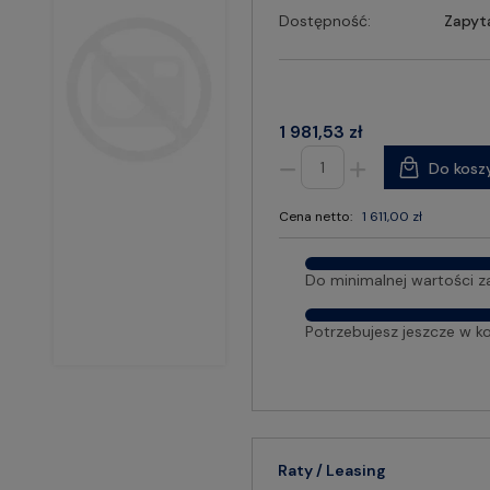
Dostępność:
Zapyt
1 981,53 zł
Do kosz
Cena netto:
1 611,00 zł
Do minimalnej wartości z
Potrzebujesz jeszcze w k
Raty / Leasing