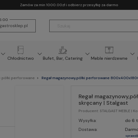
Zamów za min 1000.00zł i odbierz przesyłkę za darmo
16:00
astrosklep.pl
Chłodnictwo
Bufet, Bar, Catering
Meble nierdzewne
 półki perforowane
Regał magazynowy,półki perforowane 800x400x1800 
Regał magazynowy,pó
skręcany | Stalgast
Producent:
STALGAST MEBLE
| K
Wysyłka:
do 6 
Dostawa:
Darm
sprawdź