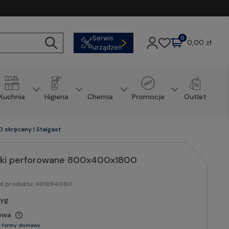
Serwis
0
0,00 zł
urządzeń
Kuchnia
Higiena
Chemia
Promocje
Outlet
skręcany | Stalgast
łki perforowane 800x400x1800
od produktu:
981894080
tyg
owa
 formy dostawy