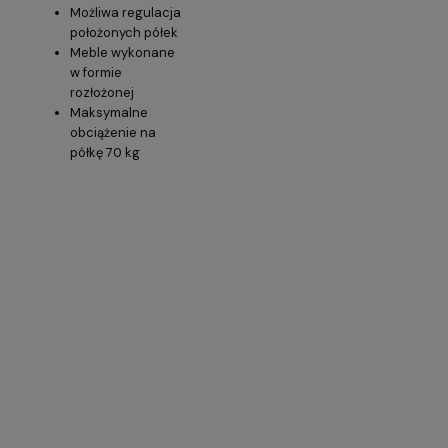
Możliwa regulacja
położonych półek
Meble wykonane
w formie
rozłożonej
Maksymalne
obciążenie na
półkę 70 kg