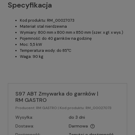
Specyfikacja
Kod produktu: RM_00027073
Materiał: stal nierdzewna
Wymiary: 800 mm x 800 mm x 850 mm (szer. x gł. x wys.)
Pojemność: do 40 garnków na godzinę
Moc: 5,5 kW
Temperatura wody: do 85°C
Waga: 90 kg
S97 ABT Zmywarka do garnków |
RM GASTRO
Producent:
RM GASTRO
| Kod produktu:
RM_00027073
Wysyłka:
do 3 dni
Dostawa:
Darmowa
Dostępność:
Zapytaj o dostępność