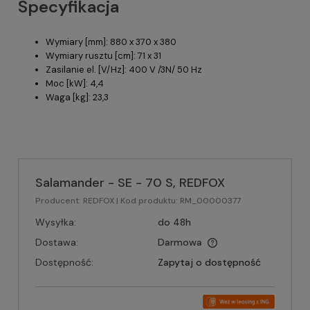
Specyfikacja
Wymiary [mm]: 880 x 370 x 380
Wymiary rusztu [cm]: 71 x 31
Zasilanie el. [V/Hz]: 400 V /3N/ 50 Hz
Moc [kW]: 4,4
Waga [kg]: 23,3
Salamander - SE - 70 S, REDFOX
Producent:
REDFOX
| Kod produktu:
RM_00000377
Wysyłka:
do 48h
Dostawa:
Darmowa
Dostępność:
Zapytaj o dostępność