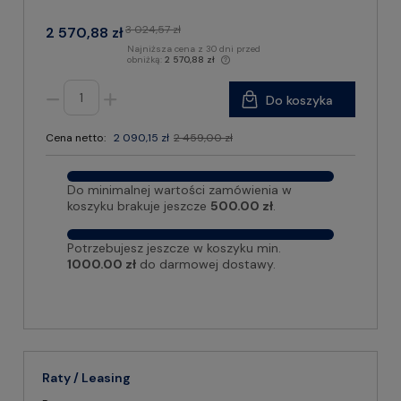
3 024,57 zł
2 570,88 zł
Najniższa cena z 30 dni przed
obniżką:
2 570,88 zł
Do koszyka
Cena netto:
2 090,15 zł
2 459,00 zł
Do minimalnej wartości zamówienia w
koszyku brakuje jeszcze
500.00 zł
.
Potrzebujesz jeszcze w koszyku min.
1000.00 zł
do darmowej dostawy.
Raty / Leasing