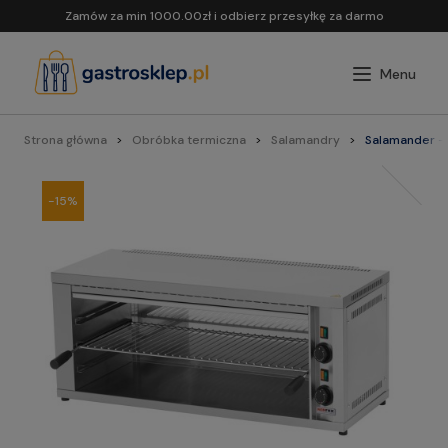
Zamów za min 1000.00zł i odbierz przesyłkę za darmo
Strona główna
Obróbka termiczna
Salamandry
Salamander - 
-15%