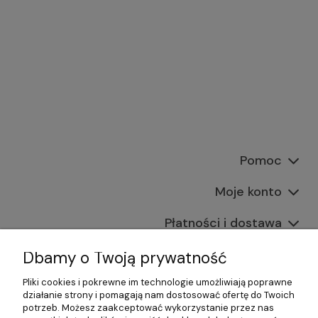
Pomoc
Moje konto
Płatności i dostawa
Informacje
Dbamy o Twoją prywatność
Pliki cookies i pokrewne im technologie umożliwiają poprawne
O nas
działanie strony i pomagają nam dostosować ofertę do Twoich
potrzeb. Możesz zaakceptować wykorzystanie przez nas