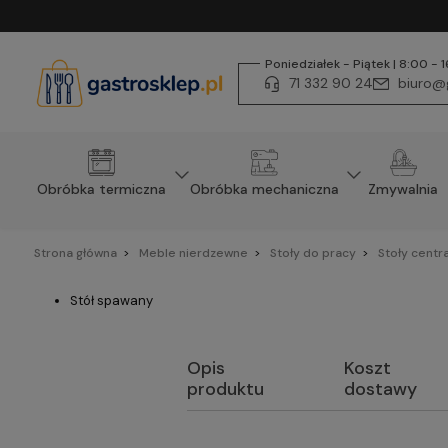
Poniedziałek - Piątek | 8:00 - 
71 332 90 24
biuro@g
Obróbka termiczna
Obróbka mechaniczna
Zmywalnia
Strona główna
Meble nierdzewne
Stoły do pracy
Stoły centr
Stół spawany
Opis
Koszt
produktu
dostawy