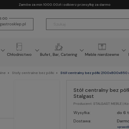
Zamów za min 1000.00zł i odbierz przesyłkę za darmo
16:00
astrosklep.pl
Chłodnictwo
Bufet, Bar, Catering
Meble nierdzewne
alne
Stoły centralne bez półki
Stół centralny bez półki 2100x800x850 
Stół centralny bez p
Stalgast
Producent:
STALGAST MEBLE
| K
Wysyłka:
do 6 
Dostawa:
Darm
sprawdź