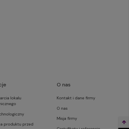
cje
O nas
arcia lokalu
Kontakt i dane firmy
micznego
O nas
echnologiczny
Misja firmy
ja produktu przed
Certyfikaty i referencje