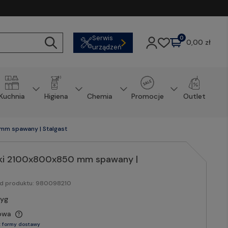
Serwis
0
0,00 zł
urządzeń
Kuchnia
Higiena
Chemia
Promocje
Outlet
mm spawany | Stalgast
ółki 2100x800x850 mm spawany |
od produktu:
980098210
tyg
owa
 formy dostawy