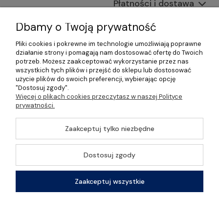
Płatności i dostawa
Informacje
Dbamy o Twoją prywatność
Pliki cookies i pokrewne im technologie umożliwiają poprawne
O nas
działanie strony i pomagają nam dostosować ofertę do Twoich
potrzeb. Możesz zaakceptować wykorzystanie przez nas
wszystkich tych plików i przejść do sklepu lub dostosować
użycie plików do swoich preferencji, wybierając opcję
"Dostosuj zgody".
©2026 Wszelkie Prawa Zastrzeżone | Gastrosklep |
Więcej o plikach cookies przeczytasz w naszej Polityce
Wyposażenie gastronomii, restauracji oraz barów
prywatności.
Szablon Master by
Ecommercy
Zaakceptuj tylko niezbędne
Dostosuj zgody
Pokaż pełną wersję strony
Zaakceptuj wszystkie
Sklep internetowy Shoper Premium