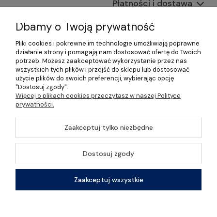
Płatności i dostawa
Informacje
Dbamy o Twoją prywatność
Pliki cookies i pokrewne im technologie umożliwiają poprawne
O nas
działanie strony i pomagają nam dostosować ofertę do Twoich
potrzeb. Możesz zaakceptować wykorzystanie przez nas
wszystkich tych plików i przejść do sklepu lub dostosować
użycie plików do swoich preferencji, wybierając opcję
"Dostosuj zgody".
©2026 Wszelkie Prawa Zastrzeżone | Gastrosklep |
Więcej o plikach cookies przeczytasz w naszej Polityce
Wyposażenie gastronomii, restauracji oraz barów
prywatności.
Szablon Master by
Ecommercy
Zaakceptuj tylko niezbędne
Dostosuj zgody
Pokaż pełną wersję strony
Zaakceptuj wszystkie
Sklep internetowy Shoper Premium