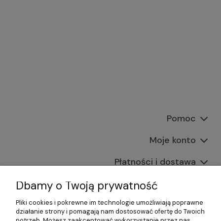
Pomoc
Moje konto
Płatności i dostawa
Informacje
Dbamy o Twoją prywatność
Pliki cookies i pokrewne im technologie umożliwiają poprawne
O nas
działanie strony i pomagają nam dostosować ofertę do Twoich
potrzeb. Możesz zaakceptować wykorzystanie przez nas