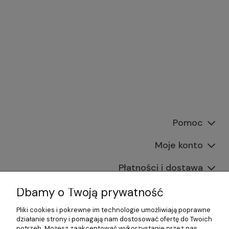
Pomoc
Moje konto
Płatności i dostawa
Informacje
Dbamy o Twoją prywatność
Pliki cookies i pokrewne im technologie umożliwiają poprawne
O nas
działanie strony i pomagają nam dostosować ofertę do Twoich
potrzeb. Możesz zaakceptować wykorzystanie przez nas