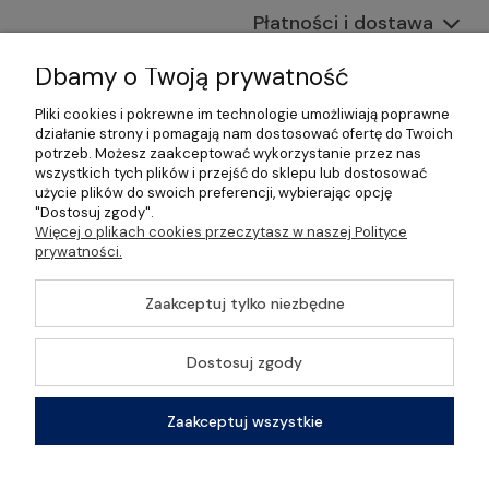
Płatności i dostawa
Informacje
Dbamy o Twoją prywatność
Pliki cookies i pokrewne im technologie umożliwiają poprawne
O nas
działanie strony i pomagają nam dostosować ofertę do Twoich
potrzeb. Możesz zaakceptować wykorzystanie przez nas
wszystkich tych plików i przejść do sklepu lub dostosować
użycie plików do swoich preferencji, wybierając opcję
"Dostosuj zgody".
©2026 Wszelkie Prawa Zastrzeżone | Gastrosklep |
Więcej o plikach cookies przeczytasz w naszej Polityce
Wyposażenie gastronomii, restauracji oraz barów
prywatności.
Szablon Master by
Ecommercy
Zaakceptuj tylko niezbędne
Dostosuj zgody
Pokaż pełną wersję strony
Zaakceptuj wszystkie
Sklep internetowy Shoper Premium