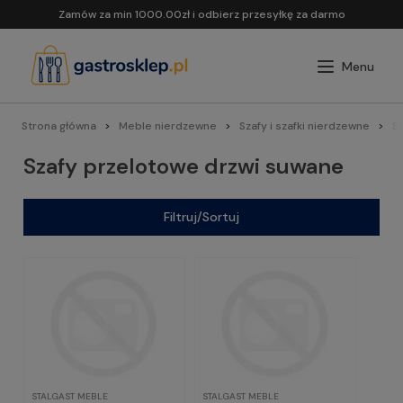
Zamów za min 1000.00zł i odbierz przesyłkę za darmo
Strona główna
Meble nierdzewne
Szafy i szafki nierdzewne
S
Szafy przelotowe drzwi suwane
Filtruj/Sortuj
STALGAST MEBLE
STALGAST MEBLE