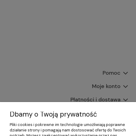
Pomoc
Moje konto
Płatności i dostawa
Informacje
Dbamy o Twoją prywatność
Pliki cookies i pokrewne im technologie umożliwiają poprawne
O nas
działanie strony i pomagają nam dostosować ofertę do Twoich
potrzeb. Możesz zaakceptować wykorzystanie przez nas