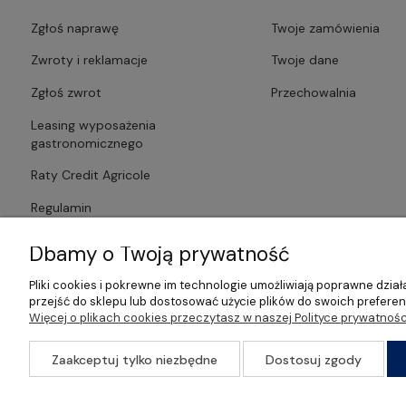
Zgłoś naprawę
Twoje zamówienia
Zwroty i reklamacje
Twoje dane
Zgłoś zwrot
Przechowalnia
Leasing wyposażenia
gastronomicznego
Raty Credit Agricole
Regulamin
Polityka prywatności
Dbamy o Twoją prywatność
Pliki cookies i pokrewne im technologie umożliwiają poprawne dzi
przejść do sklepu lub dostosować użycie plików do swoich preferenc
Więcej o plikach cookies przeczytasz w naszej Polityce prywatnośc
©2026 Wszelkie Prawa Zastrzeżone | Gastrosklep | Wyposażenie ga
Zaakceptuj tylko niezbędne
Dostosuj zgody