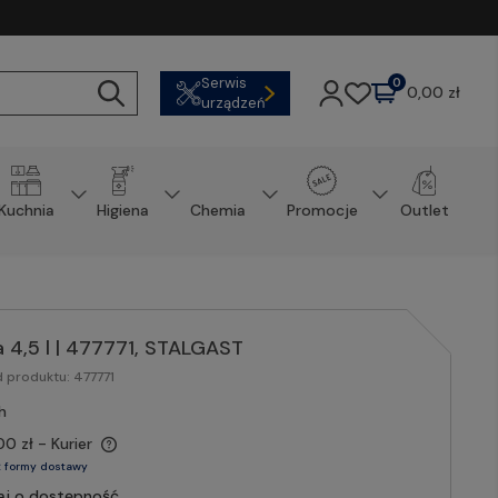
Serwis
0
0,00 zł
urządzeń
Kuchnia
Higiena
Chemia
Promocje
Outlet
4,5 l | 477771, STALGAST
d produktu:
477771
h
00 zł
- Kurier
 formy dostawy
aj o dostępność