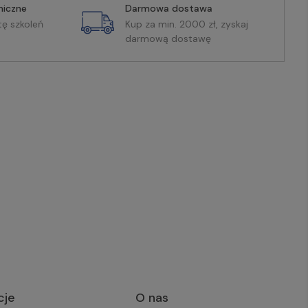
miczne
Darmowa dostawa
tę szkoleń
Kup za min. 2000 zł, zyskaj
darmową dostawę
cje
O nas