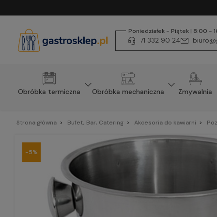
Poniedziałek - Piątek | 8:00 - 
71 332 90 24
biuro@g
Obróbka termiczna
Obróbka mechaniczna
Zmywalnia
Strona główna
Bufet, Bar, Catering
Akcesoria do kawiarni
Poz
-5%