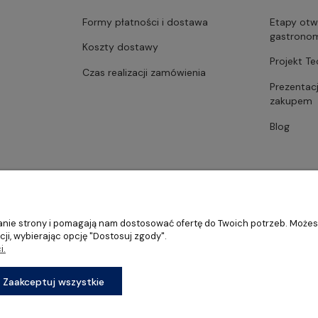
Formy płatności i dostawa
Etapy otw
gastrono
Koszty dostawy
Projekt T
Czas realizacji zamówienia
Prezentac
zakupem
Blog
ałanie strony i pomagają nam dostosować ofertę do Twoich potrzeb. Może
ji, wybierając opcję "Dostosuj zgody".
i.
stronomii, restauracji oraz barów
Zaakceptuj wszystkie
Sklep internetowy Shoper Premium