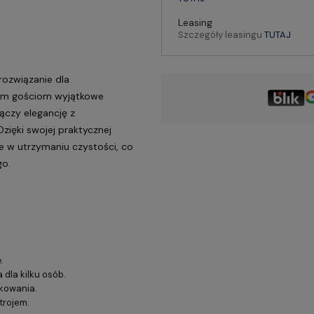
Leasing
Szczegóły leasingu
TUTAJ
rozwiązanie dla
woim gościom wyjątkowe
łączy elegancję z
Dzięki swojej praktycznej
twe w utrzymaniu czystości, co
o.
.
dla kilku osób.
tkowania.
trojem.