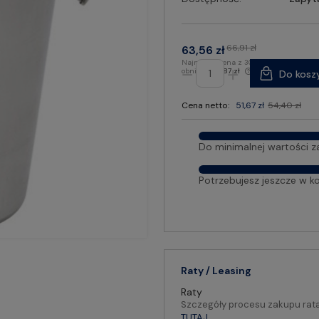
66,91 zł
63,56 zł
Najniższa cena z 30 dni przed
obniżką:
56,87 zł
Do kosz
Cena netto:
51,67 zł
54,40 zł
Do minimalnej wartości z
Potrzebujesz jeszcze w k
Raty / Leasing
Raty
Szczegóły procesu zakupu rat
TUTAJ