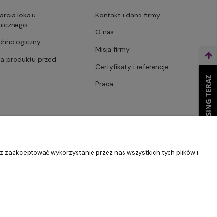
arcia lokalu
Kontakt i dane firmy
micznego
O nas
echnologiczny
Misja firmy
ja produktu przed
Certyfikaty i referencje
WEŹ LEASING TERAZ
Praca
sz zaakceptować wykorzystanie przez nas wszystkich tych plików i
Szablon Master by
Ecommercy