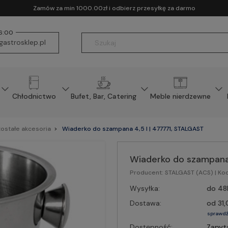
Zamów za min 1000.00zł i odbierz przesyłkę za darmo
16:00
astrosklep.pl
Chłodnictwo
Bufet, Bar, Catering
Meble nierdzewne
ostałe akcesoria
Wiaderko do szampana 4,5 l | 477771, STALGAST
Wiaderko do szampana 
Producent:
STALGAST (ACS)
| Ko
Wysyłka:
do 48
Dostawa:
od 31,
sprawdź
Dostępność:
Zapyt