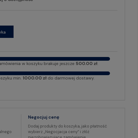
yka
amówienia w koszyku brakuje jeszcze
500.00 zł
.
oszyku min.
1000.00 zł
do darmowej dostawy.
Negocjuj cenę
Dodaj produkty do koszyka, jako płatność
alnego
wybierz „Negocjacja ceny” i złóż
niezobowiązujące zamówienie.