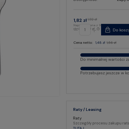
1,92 zł
1,82 zł
Najniższa cena z 30 dni przed
obniżką:
1,63 zł
Do kosz
Cena netto:
1,48 zł
1,56 zł
Do minimalnej wartości z
Potrzebujesz jeszcze w k
Raty / Leasing
Raty
Szczegóły procesu zakupu rat
TUTAJ