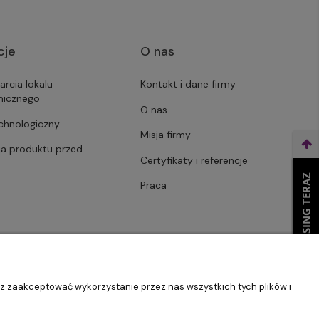
cje
O nas
arcia lokalu
Kontakt i dane firmy
micznego
O nas
echnologiczny
Misja firmy
ja produktu przed
Certyfikaty i referencje
WEŹ LEASING TERAZ
Praca
sz zaakceptować wykorzystanie przez nas wszystkich tych plików i
Szablon Master by
Ecommercy