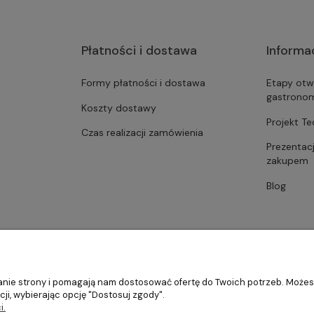
Płatności i dostawa
Informa
Formy płatności i dostawa
Etapy otw
gastrono
Koszty dostawy
Projekt T
Czas realizacji zamówienia
Prezentac
zakupem
Blog
ałanie strony i pomagają nam dostosować ofertę do Twoich potrzeb. Może
ji, wybierając opcję "Dostosuj zgody".
i.
stronomii, restauracji oraz barów