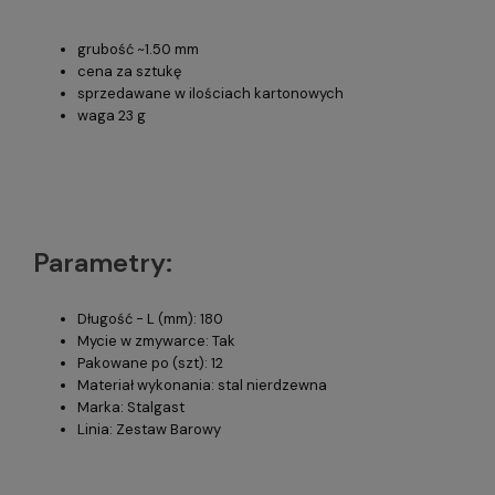
grubość ~1.50 mm
cena za sztukę
sprzedawane w ilościach kartonowych
waga 23 g
Parametry:
Długość - L (mm): 180
Mycie w zmywarce: Tak
Pakowane po (szt): 12
Materiał wykonania: stal nierdzewna
Marka: Stalgast
Linia: Zestaw Barowy