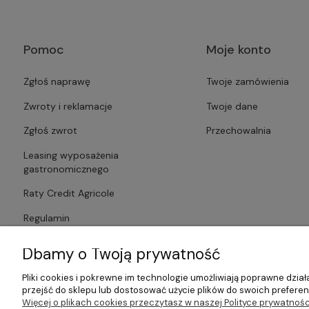
Pomoc
Moje konto
Zgłoś naprawę
Twoje zamówienia
Zwroty i reklamacje
Twoje dane
Zgłoś zwrot
Przechowalnia
Leasing wyposażenia
gastronomicznego
Raty Credit Agricole
Regulamin
Polityka prywatności
Dbamy o Twoją prywatność
Pliki cookies i pokrewne im technologie umożliwiają poprawne dzi
przejść do sklepu lub dostosować użycie plików do swoich preferenc
Więcej o plikach cookies przeczytasz w naszej Polityce prywatnośc
©2026 Wszelkie Prawa Zastrzeżone | Gastrosklep | Wyposażenie ga