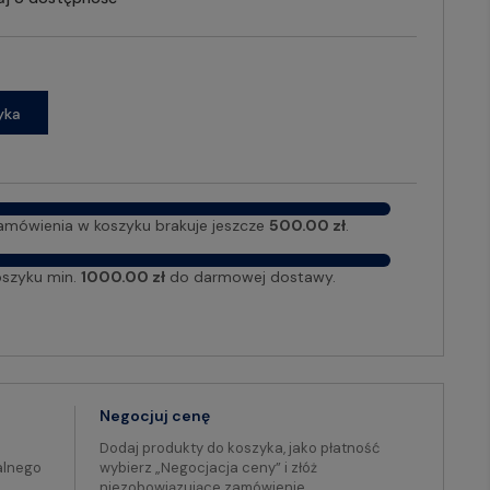
yka
amówienia w koszyku brakuje jeszcze
500.00 zł
.
oszyku min.
1000.00 zł
do darmowej dostawy.
Negocjuj cenę
Dodaj produkty do koszyka, jako płatność
alnego
wybierz „Negocjacja ceny” i złóż
niezobowiązujące zamówienie.