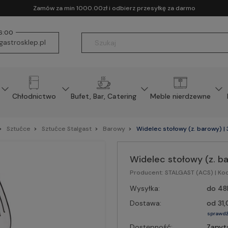
Zamów za min 1000.00zł i odbierz przesyłkę za darmo
16:00
astrosklep.pl
Chłodnictwo
Bufet, Bar, Catering
Meble nierdzewne
Sztućce
Sztućce Stalgast
Barowy
Widelec stołowy (z. barowy) 
Widelec stołowy (z. 
Producent:
STALGAST (ACS)
| Ko
Wysyłka:
do 48
Dostawa:
od 31,
sprawdź
Dostępność:
Zapyt