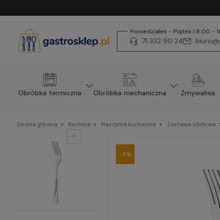
Poniedziałek - Piątek | 8:00 - 
71 332 90 24
biuro@g
Obróbka termiczna
Obróbka mechaniczna
Zmywalnia
Strona główna
Kuchnia
Naczynia kuchenne
Zastawa stołowa
-5%