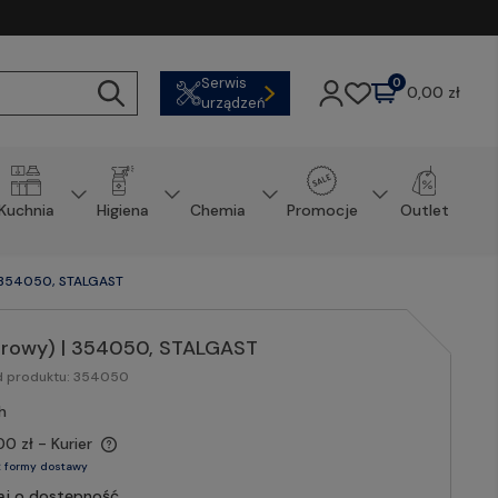
Serwis
0
0,00 zł
urządzeń
Kuchnia
Higiena
Chemia
Promocje
Outlet
| 354050, STALGAST
barowy) | 354050, STALGAST
d produktu:
354050
h
00 zł
- Kurier
 formy dostawy
aj o dostępność