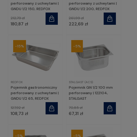
perforowany z uchwytami |
perforowany z uchwytami |
GNDU 1/2 150, REDFOX
GNDU 1/2 200, REDFOX
212,79 zł
261,99 zł
180,87 zł
222,69 zł
-15%
-5%
REDFOX
STALGAST (ACS)
Pojemnik gastronomiczny
Pojemnik GN 1/2 100 mm
perforowany z uchwytami |
perforowany | 122104,
GNDU 1/2 65, REDFOX
STALGAST
127,92 zł
70,85 zł
108,73 zł
67,31 zł
-5%
-5%