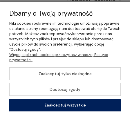
Informacje
Dbamy o Twoją prywatność
Pliki cookies i pokrewne im technologie umożliwiają poprawne
O nas
działanie strony i pomagają nam dostosować ofertę do Twoich
potrzeb. Możesz zaakceptować wykorzystanie przez nas
wszystkich tych plików i przejść do sklepu lub dostosować
użycie plików do swoich preferencji, wybierając opcję
"Dostosuj zgody".
©2026 Wszelkie Prawa Zastrzeżone | Gastrosklep |
Więcej o plikach cookies przeczytasz w naszej Polityce
Wyposażenie gastronomii, restauracji oraz barów
prywatności.
Szablon Master by
Ecommercy
Zaakceptuj tylko niezbędne
Dostosuj zgody
Pokaż pełną wersję strony
Zaakceptuj wszystkie
Sklep internetowy Shoper Premium