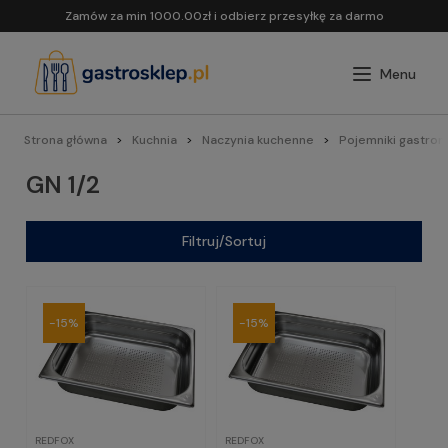
Zamów za min 1000.00zł i odbierz przesyłkę za darmo
Strona główna
Kuchnia
Naczynia kuchenne
Pojemniki gastron
GN 1/2
Filtruj/Sortuj
-15%
-15%
REDFOX
REDFOX