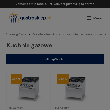
Zamów za min 1000.00zł i odbierz przesyłkę za darmo
Strona główna
Obróbka termiczna
Kuchnie gastronomiczne
L
Kuchnie gazowe
Filtruj/Sortuj
-20%
-20%
RM GASTRO
RM GASTRO