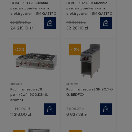
CFV4 - 98 GE Kuchnia
CFV6 - 912 GEV Kuchnia
gazowa z piekarnikiem
gazowa z piekarnikiem
elektrycznym | RM GASTRO
elektrycznym | RM GASTRO
30 273,99 zł
40 351,38 zł
24 219,19 zł
32 281,10 zł
-20%
-15%
KROMET
REDFOX
Kuchnia gazowa /6
Kuchnia gazowa | SP 90/40
palników/ | 900.KG-6,
G, REDFOX
Kromet
14 145,00 zł
7 809,27 zł
11 316,00 zł
6 637,88 zł