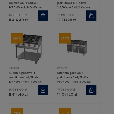
palnikowa 1x4,5kW+
palnikowa 1x4,5kW+
1x7,5kW + 2x9,0 kW na
1x7,5kW + 2x9,0 kW na
podstawie szafkowej
podstawie szafkowej
14 268,00 zł
15 891,60 zł
otwartej | 900.KG-4.S.,
zamkniętej | 900.KG-4.S.D,
11 414,40 zł
12 713,28 zł
Kromet
Kromet
-20%
-20%
KROMET
KROMET
Kuchnia gazowa 4
Kuchnia gazowa 6
palnikowa 1x4,5kW+
palnikowa 2x4,5kW +
1x7,5kW + 2x9,0 kW na
2x7,5kW + 2x9,0 kW na
podstawie szkieletowej |
podstawie szafkowej
14 268,00 zł
17 589,00 zł
900.KG-4.T, Kromet
otwartej | 900.KG-6.S,
11 414,40 zł
14 071,20 zł
Kromet
-20%
-20%