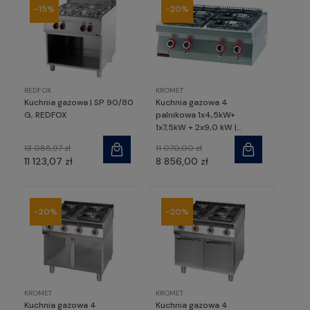
-15%
-20%
REDFOX
KROMET
Kuchnia gazowa | SP 90/80
Kuchnia gazowa 4
G, REDFOX
palnikowa 1x4,5kW+
1x7,5kW + 2x9,0 kW |
900.KG-4 , Kromet
13 085,97 zł
11 070,00 zł
11 123,07 zł
8 856,00 zł
-20%
-20%
KROMET
KROMET
Kuchnia gazowa 4
Kuchnia gazowa 4