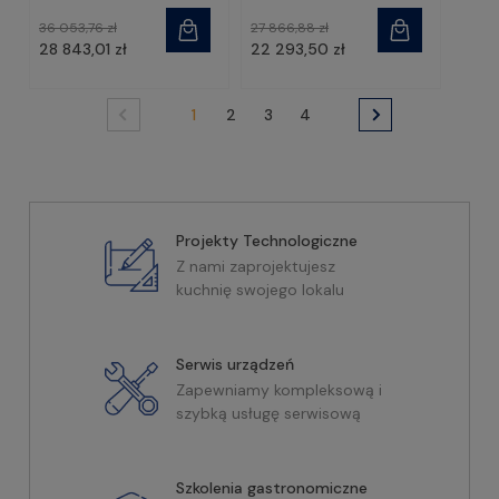
36 053,76 zł
27 866,88 zł
28 843,01 zł
22 293,50 zł
1
2
3
4
Projekty Technologiczne
Z nami zaprojektujesz
kuchnię swojego lokalu
Serwis urządzeń
Zapewniamy kompleksową i
szybką usługę serwisową
Szkolenia gastronomiczne