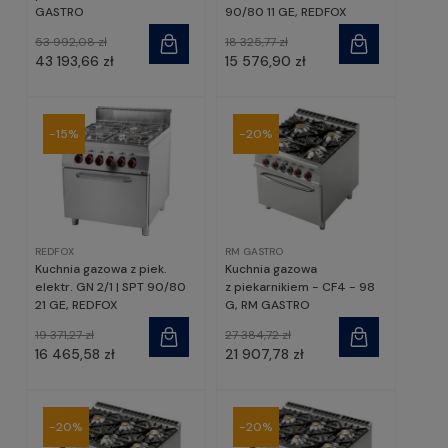
GASTRO
90/80 11 GE, REDFOX
53 992,08 zł
18 325,77 zł
43 193,66 zł
15 576,90 zł
-15%
-20%
REDFOX
RM GASTRO
Kuchnia gazowa z piek.
Kuchnia gazowa
elektr. GN 2/1 | SPT 90/80
z piekarnikiem - CF4 - 98
21 GE, REDFOX
G, RM GASTRO
19 371,27 zł
27 384,72 zł
16 465,58 zł
21 907,78 zł
-20%
-20%