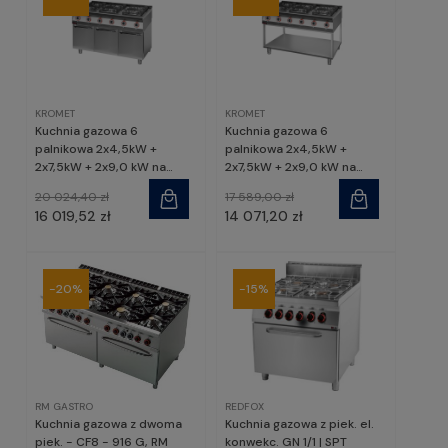
KROMET
KROMET
Kuchnia gazowa 6
Kuchnia gazowa 6
palnikowa 2x4,5kW +
palnikowa 2x4,5kW +
2x7,5kW + 2x9,0 kW na
2x7,5kW + 2x9,0 kW na
podstawie szafkowej
podstawie szkieletowej |
20 024,40 zł
17 589,00 zł
zamkniętej | 900.KG-6.S.D,
900.KG-6.T, Kromet
16 019,52 zł
14 071,20 zł
Kromet
-20%
-15%
RM GASTRO
REDFOX
Kuchnia gazowa z dwoma
Kuchnia gazowa z piek. el.
piek. - CF8 - 916 G, RM
konwekc. GN 1/1 | SPT