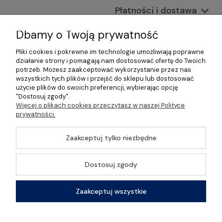
Płatności i dostawa
Informacje
Dbamy o Twoją prywatność
Pliki cookies i pokrewne im technologie umożliwiają poprawne
O nas
działanie strony i pomagają nam dostosować ofertę do Twoich
potrzeb. Możesz zaakceptować wykorzystanie przez nas
wszystkich tych plików i przejść do sklepu lub dostosować
użycie plików do swoich preferencji, wybierając opcję
"Dostosuj zgody".
©2026 Wszelkie Prawa Zastrzeżone | Gastrosklep |
Więcej o plikach cookies przeczytasz w naszej Polityce
Wyposażenie gastronomii, restauracji oraz barów
prywatności.
Szablon Master by
Ecommercy
Zaakceptuj tylko niezbędne
Dostosuj zgody
Pokaż pełną wersję strony
Zaakceptuj wszystkie
Sklep internetowy Shoper Premium