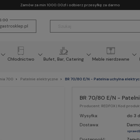
Zamów za min 1000.00zł i odbierz przesyłkę za darmo
16:00
astrosklep.pl
Chłodnictwo
Bufet, Bar, Catering
Meble nierdzewne
inia 700
Patelnie elektryczne
BR 70/80 E/N - Patelnia uchylna elektry
BR 70/80 E/N - Patelni
Producent:
REDFOX
| Kod produk
Wysyłka:
do 3 d
Dostawa:
Darm
sprawdź
Dostępność:
Zapyt