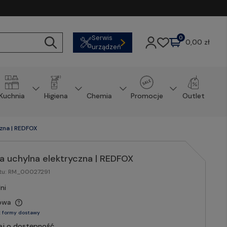
Serwis
0
0,00 zł
urządzeń
Kuchnia
Higiena
Chemia
Promocje
Outlet
czna | REDFOX
a uchylna elektryczna | REDFOX
tu:
RM_00027291
ni
owa
 formy dostawy
aj o dostępność