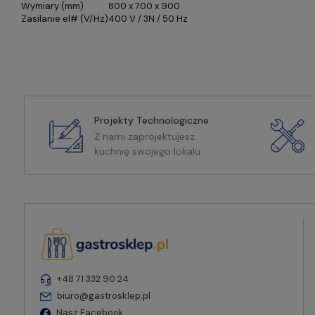
Wymiary (mm)
800 x 700 x 900
Zasilanie el# (V/Hz)
400 V / 3N / 50 Hz
Projekty Technologiczne
Z nami zaprojektujesz
kuchnię swojego lokalu
+48 71 332 90 24
biuro@gastrosklep.pl
Nasz Facebook