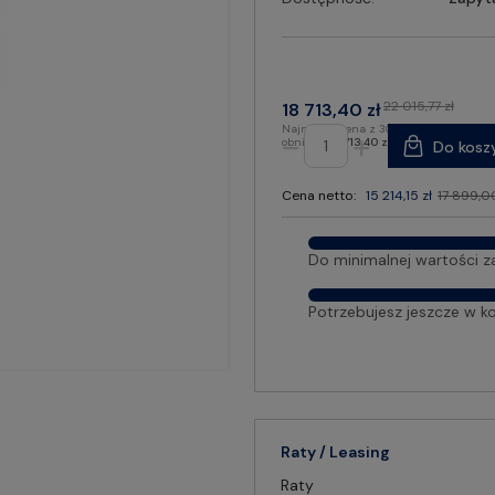
22 015,77 zł
18 713,40 zł
Najniższa cena z 30 dni przed
obniżką:
18 713,40 zł
Do kosz
Cena netto:
15 214,15 zł
17 899,00
Do minimalnej wartości z
Potrzebujesz jeszcze w k
Raty / Leasing
Raty