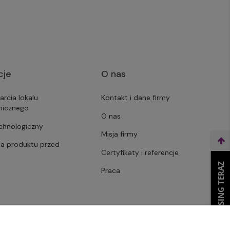
cje
O nas
arcia lokalu
Kontakt i dane firmy
micznego
O nas
echnologiczny
Misja firmy
ja produktu przed
Certyfikaty i referencje
WEŹ LEASING TERAZ
Praca