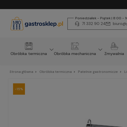
Poniedziałek - Piątek | 8:00 - 
71 332 90 24
biuro@g
Obróbka termiczna
Obróbka mechaniczna
Zmywalnia
Strona główna
Obróbka termiczna
Patelnie gastronomicze
L
-15%