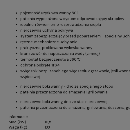
pojemność użytkowa wanny 50 l
patelnia wyposażona w system odprowadzający skropliny
idealne, równomierne rozprowadzanie ciepła
nierdzewna uchylna pokrywa
system zabezpieczający przed poparzeniem - specjalny uch
ręczne, mechaniczne uchylanie
praktyczna, profilowana wylewka wanny
kran i zawór do napuszczania wody (zimnej)
termostat bezpieczeństwa 360°C
ochrona pokręteł IPX4
wyłącznik bezp. zapobiega włączeniu ogrzewania, jeśli wanna 
wyjściowej
nierdzewne boki wanny - dno ze specjalnego stopu
patelnia przeznaczona do smażenia i grillowania
nierdzewne boki wanny, dno ze stali nierdzewnej
patelnia przeznaczona do smażenia, grillowania, duszenia, 
Informacje
Moc (kW)
10,5
Waga (kg)
133