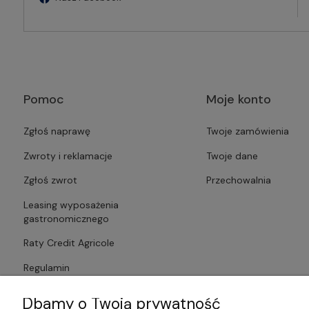
Pomoc
Moje konto
Zgłoś naprawę
Twoje zamówienia
Zwroty i reklamacje
Twoje dane
Zgłoś zwrot
Przechowalnia
Leasing wyposażenia
gastronomicznego
Raty Credit Agricole
Regulamin
Polityka prywatności
Dbamy o Twoją prywatność