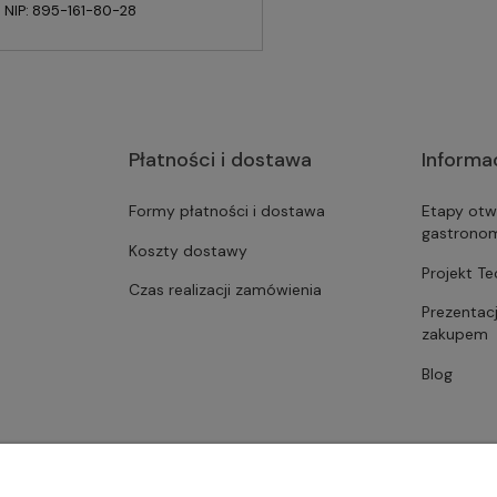
NIP: 895-161-80-28
Płatności i dostawa
Informa
Formy płatności i dostawa
Etapy otw
gastrono
Koszty dostawy
Projekt T
Czas realizacji zamówienia
Prezentac
zakupem
Blog