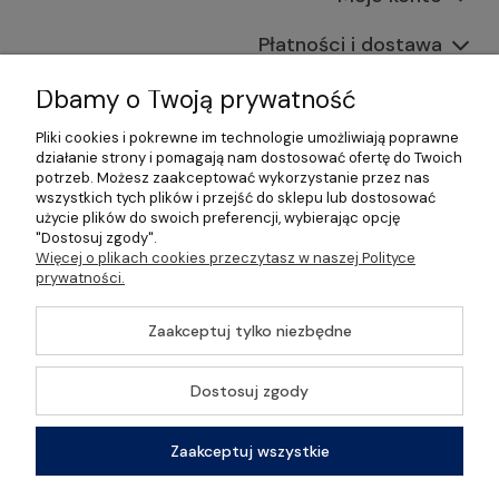
Płatności i dostawa
Informacje
Dbamy o Twoją prywatność
Pliki cookies i pokrewne im technologie umożliwiają poprawne
O nas
działanie strony i pomagają nam dostosować ofertę do Twoich
potrzeb. Możesz zaakceptować wykorzystanie przez nas
wszystkich tych plików i przejść do sklepu lub dostosować
użycie plików do swoich preferencji, wybierając opcję
"Dostosuj zgody".
©2026 Wszelkie Prawa Zastrzeżone | Gastrosklep |
Więcej o plikach cookies przeczytasz w naszej Polityce
Wyposażenie gastronomii, restauracji oraz barów
prywatności.
Szablon Master by
Ecommercy
Zaakceptuj tylko niezbędne
Dostosuj zgody
Pokaż pełną wersję strony
Zaakceptuj wszystkie
Sklep internetowy Shoper Premium