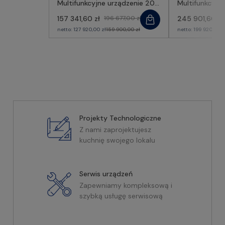
Multifunkcyjne urządzenie 20x
Multifunkcyjn
GN1/1 | RM GASTRO
GN1/1 | RM G
157 341,60 zł
196 677,00 zł
245 901,60 zł
netto:
127 920,00 zł
159 900,00 zł
netto:
199 920,00 z
Projekty Technologiczne
Z nami zaprojektujesz
kuchnię swojego lokalu
Serwis urządzeń
Zapewniamy kompleksową i
szybką usługę serwisową