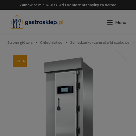
Zamów za min 1000.00zł i odbierz przesyłkę za darmo
Strona główna
Chłodnictwo
Schładzarko-zamrażarki szokowe
-20%