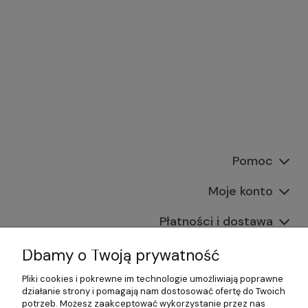
Pomoc
Moje konto
Płatności i dostawa
Informacje
Dbamy o Twoją prywatność
Pliki cookies i pokrewne im technologie umożliwiają poprawne
O nas
działanie strony i pomagają nam dostosować ofertę do Twoich
potrzeb. Możesz zaakceptować wykorzystanie przez nas