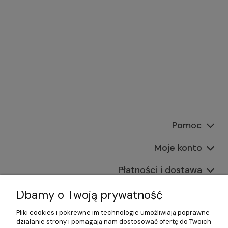
Pomoc
Moje konto
Płatności i dostawa
Informacje
Dbamy o Twoją prywatność
Pliki cookies i pokrewne im technologie umożliwiają poprawne
O nas
działanie strony i pomagają nam dostosować ofertę do Twoich