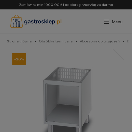
Zamów za min 1000.00zł i odbierz przesyłkę za darmo
Strona główna
Obróbka termiczna
Akcesoria do urządzeń
Do 
-20%