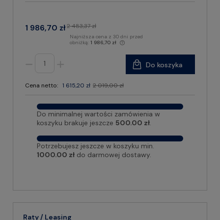
2 483,37 zł
1 986,70 zł
Najniższa cena z 30 dni przed
obniżką:
1 986,70 zł
Do koszyka
Cena netto:
1 615,20 zł
2 019,00 zł
Do minimalnej wartości zamówienia w
koszyku brakuje jeszcze
500.00 zł
.
Potrzebujesz jeszcze w koszyku min.
1000.00 zł
do darmowej dostawy.
Raty / Leasing