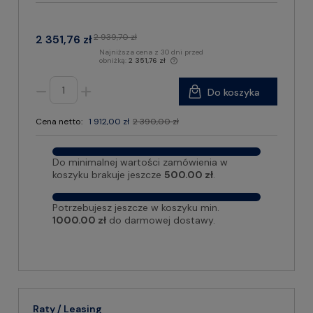
2 939,70 zł
2 351,76 zł
Najniższa cena z 30 dni przed
obniżką:
2 351,76 zł
Do koszyka
Cena netto:
1 912,00 zł
2 390,00 zł
Do minimalnej wartości zamówienia w
koszyku brakuje jeszcze
500.00 zł
.
Potrzebujesz jeszcze w koszyku min.
1000.00 zł
do darmowej dostawy.
Raty / Leasing