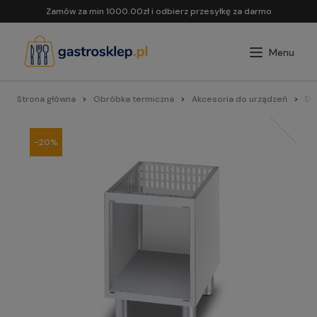
Zamów za min 1000.00zł i odbierz przesyłkę za darmo
Strona główna
Obróbka termiczna
Akcesoria do urządzeń
Do 
-20%