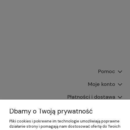
Pomoc
Moje konto
Płatności i dostawa
Informacje
Dbamy o Twoją prywatność
Pliki cookies i pokrewne im technologie umożliwiają poprawne
O nas
działanie strony i pomagają nam dostosować ofertę do Twoich