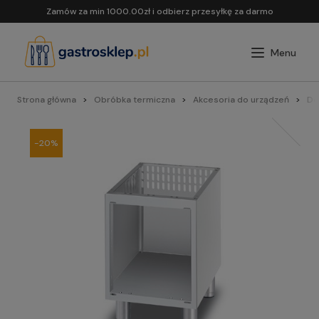
Zamów za min 1000.00zł i odbierz przesyłkę za darmo
Strona główna
Obróbka termiczna
Akcesoria do urządzeń
Do 
-20%