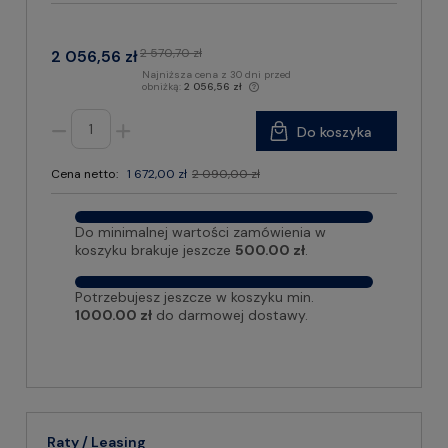
2 570,70 zł
2 056,56 zł
Najniższa cena z 30 dni przed
obniżką:
2 056,56 zł
Do koszyka
Cena netto:
1 672,00 zł
2 090,00 zł
Do minimalnej wartości zamówienia w
koszyku brakuje jeszcze
500.00 zł
.
Potrzebujesz jeszcze w koszyku min.
1000.00 zł
do darmowej dostawy.
Raty / Leasing