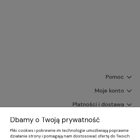
Pomoc
Moje konto
Płatności i dostawa
Informacje
Dbamy o Twoją prywatność
Pliki cookies i pokrewne im technologie umożliwiają poprawne
O nas
działanie strony i pomagają nam dostosować ofertę do Twoich