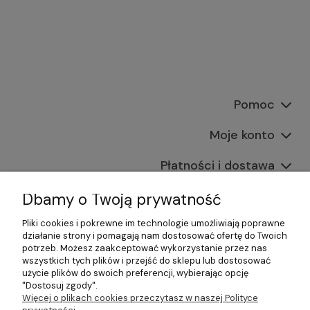
Pomoc
Moje konto
Płatności i dostawa
Informacje
Dbamy o Twoją prywatność
Pliki cookies i pokrewne im technologie umożliwiają poprawne
O nas
działanie strony i pomagają nam dostosować ofertę do Twoich
potrzeb. Możesz zaakceptować wykorzystanie przez nas
wszystkich tych plików i przejść do sklepu lub dostosować
użycie plików do swoich preferencji, wybierając opcję
"Dostosuj zgody".
©2026 Wszelkie Prawa Zastrzeżone | Gastrosklep |
Więcej o plikach cookies przeczytasz w naszej Polityce
Wyposażenie gastronomii, restauracji oraz barów