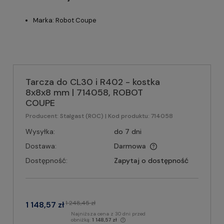
Marka: Robot Coupe
Tarcza do CL30 i R402 - kostka
8x8x8 mm | 714058, ROBOT
COUPE
Producent:
Stalgast (ROC)
| Kod produktu:
714058
Wysyłka:
do 7 dni
Dostawa:
Darmowa
Dostępność:
Zapytaj o dostępność
1 248,45 zł
1 148,57 zł
Najniższa cena z 30 dni przed
obniżką:
1 148,57 zł