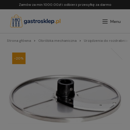
Zamów za min 1000.00zł i odbierz przesyłkę za darmo
Strona główna
Obróbka mechaniczna
Urządzenia do rozdrabnian
-20%