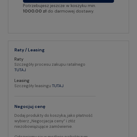
Potrzebujesz jeszcze w koszyku min.
1000.00 zł
do darmowej dostawy.
Raty / Leasing
Raty
Szczegóły procesu zakupu ratalnego
TUTAJ
Leasing
Szczegóły leasingu
TUTAJ
Negocjuj cenę
Dodaj produkty do koszyka, jako płatność
wybierz „Negocjacja ceny” i złóż
niezobowiązujące zamówienie.
Odezwiemy się w możliwie najkrótszym