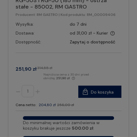
RG-50S i RG-50 (185 mm) - ostrza
stałe - 85002, RM GASTRO
Producent:
RM GASTRO
| Kod produktu:
RM_00009406
Wysyłka:
do 7 dni
Dostawa:
od 31,00 zł
- Kurier
Dostępność:
Zapytaj o dostępność
314,88 zł
251,90 zł
Najniższa cena z 30 dni przed
obniżką:
251,90 zł
Do koszyka
Cena netto:
204,80 zł
256,00 zł
Do minimalnej wartości zamówienia w
koszyku brakuje jeszcze
500.00 zł
.