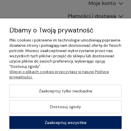
Moje konto
Płatności i dostawa
Informacje
Dbamy o Twoją prywatność
Pliki cookies i pokrewne im technologie umożliwiają poprawne
O nas
działanie strony i pomagają nam dostosować ofertę do Twoich
potrzeb. Możesz zaakceptować wykorzystanie przez nas
wszystkich tych plików i przejść do sklepu lub dostosować
użycie plików do swoich preferencji, wybierając opcję
"Dostosuj zgody".
©2026 Wszelkie Prawa Zastrzeżone | Gastrosklep |
Więcej o plikach cookies przeczytasz w naszej Polityce
Wyposażenie gastronomii, restauracji oraz barów
prywatności.
Szablon Master by
Ecommercy
Zaakceptuj tylko niezbędne
Dostosuj zgody
Pokaż pełną wersję strony
Zaakceptuj wszystkie
Sklep internetowy Shoper Premium