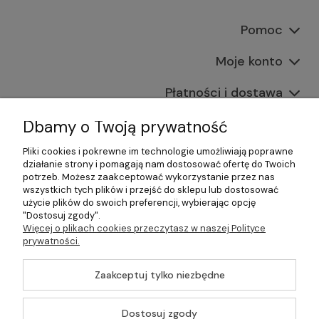
Pomoc
Moje konto
Płatności i dostawa
Informacje
Dbamy o Twoją prywatność
Pliki cookies i pokrewne im technologie umożliwiają poprawne
O nas
działanie strony i pomagają nam dostosować ofertę do Twoich
potrzeb. Możesz zaakceptować wykorzystanie przez nas
wszystkich tych plików i przejść do sklepu lub dostosować
użycie plików do swoich preferencji, wybierając opcję
"Dostosuj zgody".
©2026 Wszelkie Prawa Zastrzeżone | Gastrosklep |
Więcej o plikach cookies przeczytasz w naszej Polityce
Wyposażenie gastronomii, restauracji oraz barów
prywatności.
Szablon Master by
Ecommercy
Zaakceptuj tylko niezbędne
Dostosuj zgody