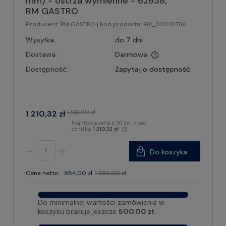
mm) - ostrza wymienne - 62638,
RM GASTRO
Producent:
RM GASTRO
| Kod produktu:
RM_00010766
Wysyłka:
do 7 dni
Dostawa:
Darmowa
Dostępność:
Zapytaj o dostępność
1 512,90 zł
1 210,32 zł
Najniższa cena z 30 dni przed
obniżką:
1 210,32 zł
Do koszyka
Cena netto:
984,00 zł
1 230,00 zł
Do minimalnej wartości zamówienia w
koszyku brakuje jeszcze
500.00 zł
.