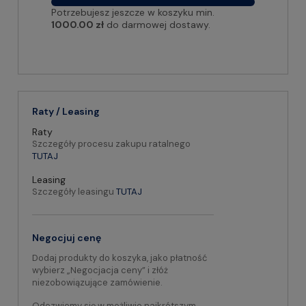
Potrzebujesz jeszcze w koszyku min.
1000.00 zł
do darmowej dostawy.
Raty / Leasing
Raty
Szczegóły procesu zakupu ratalnego
TUTAJ
Leasing
Szczegóły leasingu
TUTAJ
Negocjuj cenę
Dodaj produkty do koszyka, jako płatność
wybierz „Negocjacja ceny” i złóż
niezobowiązujące zamówienie.
Odezwiemy się w możliwie najkrótszym