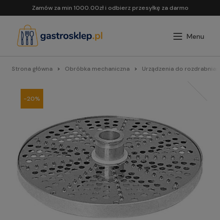
Zamów za min 1000.00zł i odbierz przesyłkę za darmo
Strona główna
Obróbka mechaniczna
Urządzenia do rozdrabnian
-20%