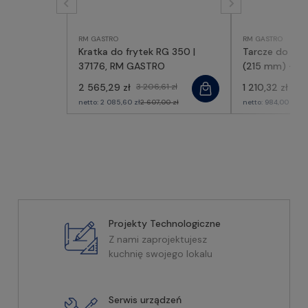
RM GASTRO
RM GASTRO
Kratka do frytek RG 350 |
Tarcze do RG
37176, RM GASTRO
(215 mm) - o
63082, RM G
2 565,29 zł
3 206,61 zł
1 210,32 zł
1 51
netto:
2 085,60 zł
2 607,00 zł
netto:
984,00 zł
1 2
Projekty Technologiczne
Z nami zaprojektujesz
kuchnię swojego lokalu
Serwis urządzeń