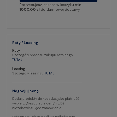
Potrzebujesz jeszcze w koszyku min.
1000.00 zł
do darmowej dostawy.
Raty / Leasing
Raty
Szczegóły procesu zakupu ratalnego
TUTAJ
Leasing
Szczegóły leasingu
TUTAJ
Negocjuj cenę
Dodaj produkty do koszyka, jako płatność
wybierz „Negocjacja ceny” i złóż
niezobowiązujące zamówienie.
Odezwiemy się w możliwie najkrótszym