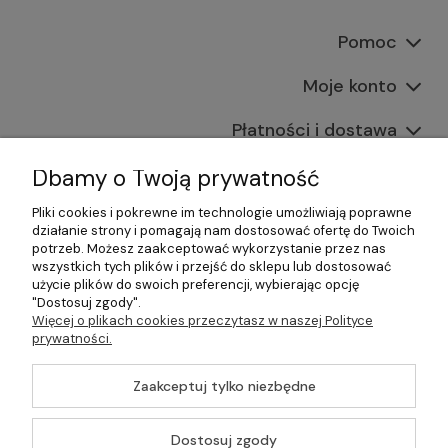
Pomoc
Moje konto
Płatności i dostawa
Informacje
Dbamy o Twoją prywatność
Pliki cookies i pokrewne im technologie umożliwiają poprawne
O nas
działanie strony i pomagają nam dostosować ofertę do Twoich
potrzeb. Możesz zaakceptować wykorzystanie przez nas
wszystkich tych plików i przejść do sklepu lub dostosować
użycie plików do swoich preferencji, wybierając opcję
"Dostosuj zgody".
©2026 Wszelkie Prawa Zastrzeżone | Gastrosklep |
Więcej o plikach cookies przeczytasz w naszej Polityce
Wyposażenie gastronomii, restauracji oraz barów
prywatności.
Szablon Master by
Ecommercy
Zaakceptuj tylko niezbędne
Dostosuj zgody