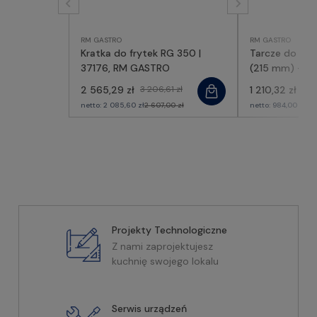
RM GASTRO
RM GASTRO
Kratka do frytek RG 350 |
Tarcze do RG
37176, RM GASTRO
(215 mm) - o
63082, RM G
2 565,29 zł
3 206,61 zł
1 210,32 zł
1 51
netto:
2 085,60 zł
2 607,00 zł
netto:
984,00 zł
1 2
Projekty Technologiczne
Z nami zaprojektujesz
kuchnię swojego lokalu
Serwis urządzeń