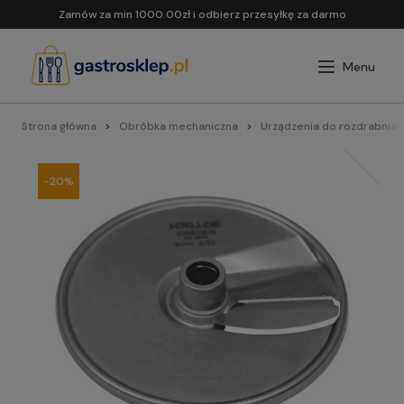
Zamów za min 1000.00zł i odbierz przesyłkę za darmo
Strona główna
Obróbka mechaniczna
Urządzenia do rozdrabnian
-20%