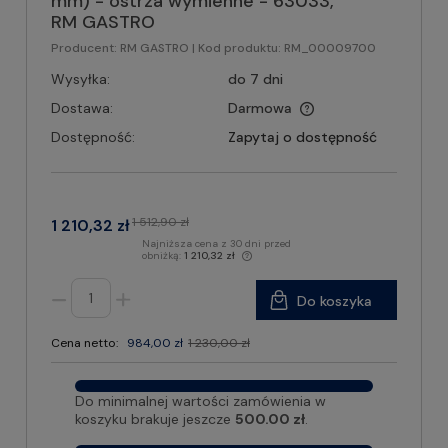
mm) - ostrza wymienne - 63033,
RM GASTRO
Producent:
RM GASTRO
| Kod produktu:
RM_00009700
Wysyłka:
do 7 dni
Dostawa:
Darmowa
Dostępność:
Zapytaj o dostępność
1 512,90 zł
1 210,32 zł
Najniższa cena z 30 dni przed
obniżką:
1 210,32 zł
Do koszyka
Cena netto:
984,00 zł
1 230,00 zł
Do minimalnej wartości zamówienia w
koszyku brakuje jeszcze
500.00 zł
.