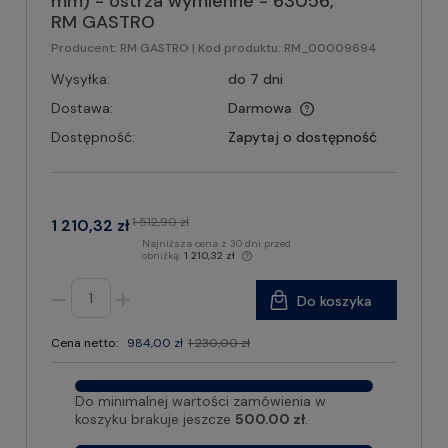
mm) - ostrza wymienne - 63056,
RM GASTRO
Producent:
RM GASTRO
| Kod produktu:
RM_00009694
Wysyłka:
do 7 dni
Dostawa:
Darmowa
Dostępność:
Zapytaj o dostępność
1 512,90 zł
1 210,32 zł
Najniższa cena z 30 dni przed
obniżką:
1 210,32 zł
Do koszyka
Cena netto:
984,00 zł
1 230,00 zł
Do minimalnej wartości zamówienia w
koszyku brakuje jeszcze
500.00 zł
.