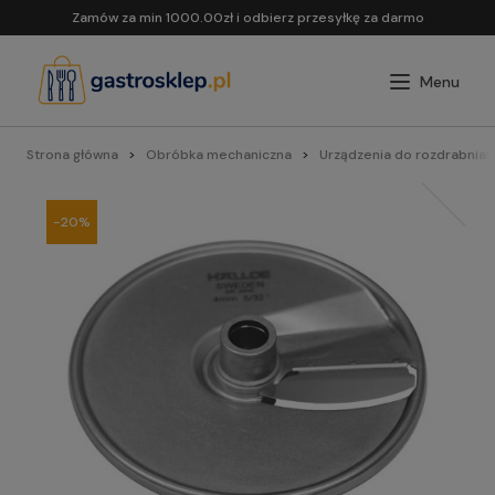
Zamów za min 1000.00zł i odbierz przesyłkę za darmo
Strona główna
Obróbka mechaniczna
Urządzenia do rozdrabnian
-20%