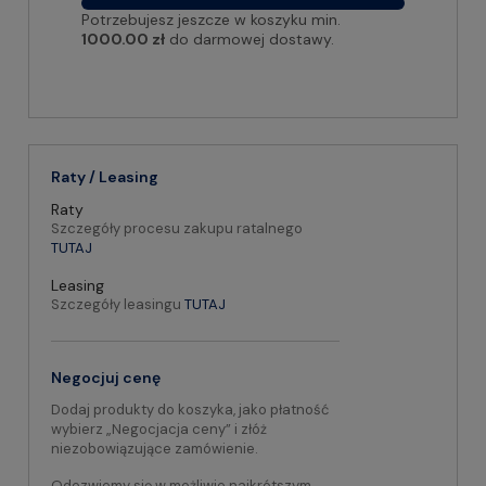
Potrzebujesz jeszcze w koszyku min.
1000.00 zł
do darmowej dostawy.
Raty / Leasing
Raty
Szczegóły procesu zakupu ratalnego
TUTAJ
Leasing
Szczegóły leasingu
TUTAJ
Negocjuj cenę
Dodaj produkty do koszyka, jako płatność
wybierz „Negocjacja ceny” i złóż
niezobowiązujące zamówienie.
Odezwiemy się w możliwie najkrótszym