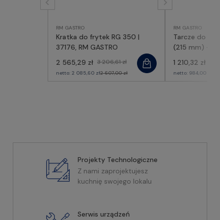
RM GASTRO
RM GASTRO
Kratka do frytek RG 350 |
Tarcze do RG
37176, RM GASTRO
(215 mm) - o
63082, RM G
2 565,29 zł
3 206,61 zł
1 210,32 zł
1 51
netto:
2 085,60 zł
2 607,00 zł
netto:
984,00 zł
1 2
Projekty Technologiczne
Z nami zaprojektujesz
kuchnię swojego lokalu
Serwis urządzeń