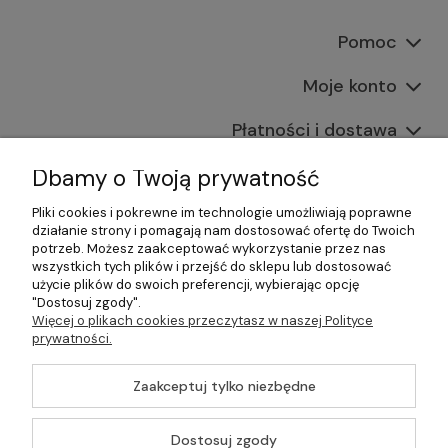
Pomoc
Moje konto
Płatności i dostawa
Informacje
Dbamy o Twoją prywatność
Pliki cookies i pokrewne im technologie umożliwiają poprawne
O nas
działanie strony i pomagają nam dostosować ofertę do Twoich
potrzeb. Możesz zaakceptować wykorzystanie przez nas
wszystkich tych plików i przejść do sklepu lub dostosować
użycie plików do swoich preferencji, wybierając opcję
"Dostosuj zgody".
©2026 Wszelkie Prawa Zastrzeżone | Gastrosklep |
Więcej o plikach cookies przeczytasz w naszej Polityce
Wyposażenie gastronomii, restauracji oraz barów
prywatności.
Szablon Master by
Ecommercy
Zaakceptuj tylko niezbędne
Dostosuj zgody